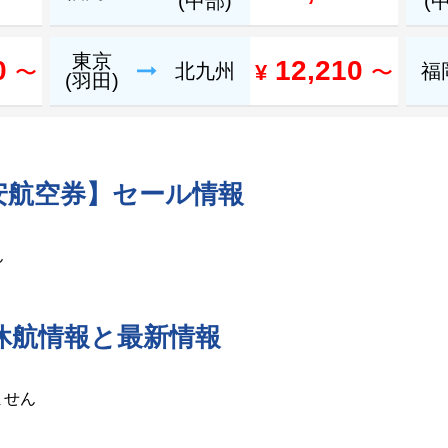
(中部)
(
東京
0
12,210
〜
北九州
¥
〜
福
(羽田)
安航空券】セール情報
ん
・休航情報と最新情報
ません