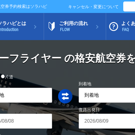
安航空券予約検索はソラハピ
キャンセル・変更について
ソラハピとは
ご利用の流れ
よく
ntroduction
FLOW
FAQ
ーフライヤー の格安航空券
片道
到着地
復路出発日