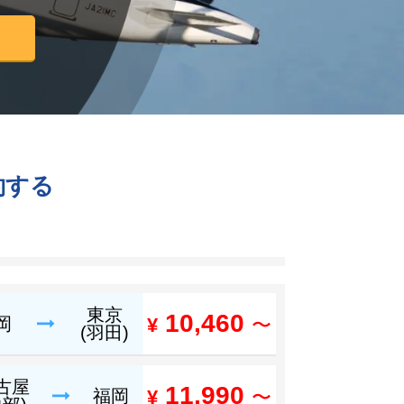
約する
東京
10,460
岡
¥
〜
(羽田)
古屋
11,990
福岡
¥
〜