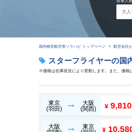
搭乗人
国内格安航空券ソラハピ トップページ
航空会社
スターフライヤーの国
※価格は在庫状況により変動します。また、価格
東京
大阪
9,81
¥
(羽田)
(関西)
大阪
東京
10,58
¥