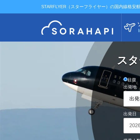
STARFLYER（スターフライヤー）の国内線格
I
スタ
往復
出発地
出発日