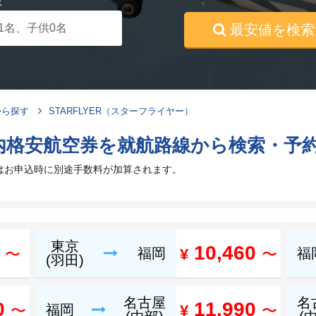
数
最安値を検索
から探す
STARFLYER（スターフライヤー）
内格安航空券を就航路線から検索・予
はお申込時に別途手数料が加算されます。
東京
0
10,460
〜
福岡
¥
〜
福
(羽田)
名古屋
名
0
11,990
〜
福岡
¥
〜