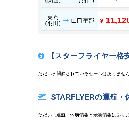
(関西)
(羽田)
東京
11,12
山口宇部
¥
(羽田)
【スターフライヤー格
ただいま開催されているセールはありませ
STARFLYERの運航
ただいま運航・休航情報と最新情報はあり