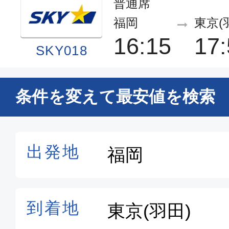
普通席
福岡
東京(
16:15
17:
SKY018
普通席
条件を変えて最安値を検索
福岡
東京(羽
17:35
19:2
SKY020
普通席
福岡
東京(
18:40
20:
SKY022