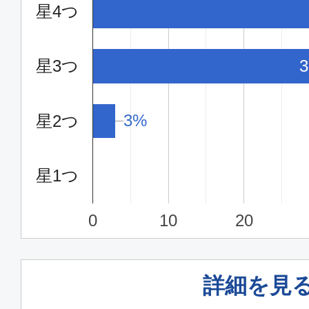
星4つ
10:45
12:
ANA248
星3つ
エコノミー
福岡
東京(
3%
3%
星2つ
11:20
13:
ANA250
星1つ
エコノミー
0
10
20
福岡
東京(
12:15
14:
ANA252
詳細を見