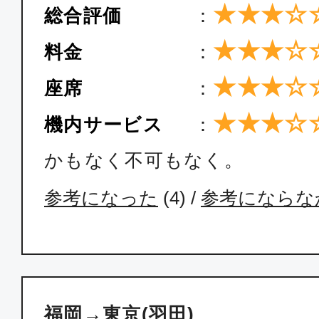
★★★☆
総合評価
：
普通席
★★★☆
料金
：
福岡
東京(
★★★☆
座席
：
18:40
20:
SKY022
★★★☆
機内サービス
：
かもなく不可もなく。
普通席
福岡
東京(
参考になった
(
4
) /
参考にならな
20:00
21:
SKY024
普通席
福岡→東京(羽田)
福岡
東京(