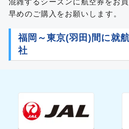
混雑するシーズンに航空券をお買
早めのご購入をお願いします。
普通席
福岡
東京(
福岡～東京(羽田)間に就
12:50
14:
JAL314
社
普通席
福岡
東京(
14:00
15:
JAL316
普通席