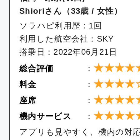
21:15
22:
Shioriさん（33歳 / 女性）
SKY026
ソラハピ利用歴：1回
利用した航空会社：SKY
普通席
搭乗日：2022年06月21日
福岡
東京(
07:00
08:
★★★★
SKY002
総合評価
：
★★★★
料金
：
普通席
★★★★
座席
：
福岡
東京(羽
★★★★
機内サービス
：
08:50
10:3
SKY004
アプリも見やすく、機内の対