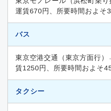
東京モノレール（浜松町乗り
08:35
10:
ANA244
運賃670円、所要時間およそ3
エコノミー
バス
福岡
東京(
09:25
11:
ANA1076
東京空港交通（東京方面行）
賃1250円、所要時間およそ4
エコノミー
福岡
東京(
18:25
20:
タクシー
ANA266