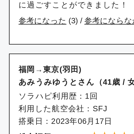
に過ごすことができました！
普通席
福岡
東京(
参考になった
(
3
) /
参考にならな
09:10
11:
SFJ042
普通席
福岡→東京(羽田)
福岡
東京(
10:10
11:
あみうみゆうとさん（41歳 / 
SKY006
ソラハピ利用歴：1回
利用した航空会社：SFJ
普通席
搭乗日：2023年06月17日
福岡
東京(