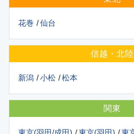
JAL300
花巻
仙台
普通席
福岡
東京(
07:20
09:
JAL302
信越・北陸
普通席
新潟
小松
松本
福岡
東京(
08:05
09:
JAL304
関東
普通席
東京(羽田/成田)
東京(羽田)
東京