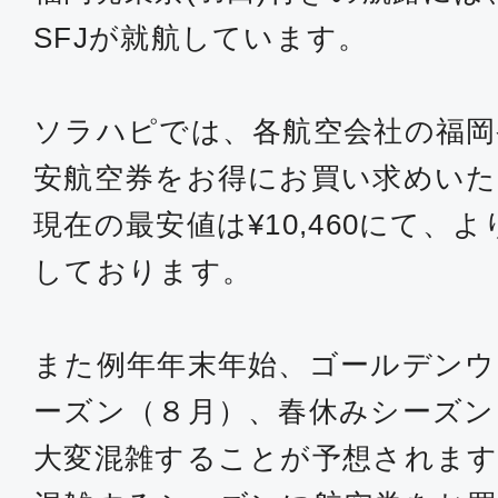
普通席
SFJが就航しています。
福岡
東京(
09:10
10:
JAL306
ソラハピでは、各航空会社の福岡
安航空券をお得にお買い求めい
普通席
現在の最安値は¥10,460にて、
福岡
東京(
しております。
11:00
12:
JAL310
また例年年末年始、ゴールデンウ
普通席
ーズン（８月）、春休みシーズン
福岡
東京(
大変混雑することが予想されます
11:55
13:
JAL312