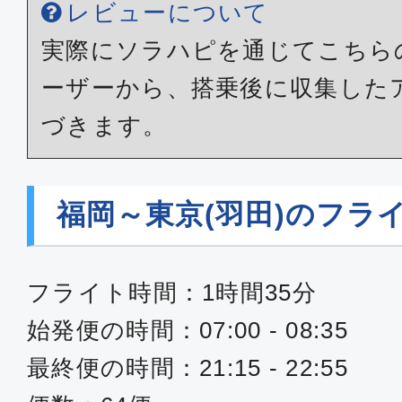
福岡
東京(
レビューについて
17:05
19:
ANA262
実際にソラハピを通じてこちら
ーザーから、搭乗後に収集した
エコノミー
づきます。
福岡
東京(
17:40
19:
ANA264
福岡～東京(羽田)のフラ
エコノミー
フライト時間：1時間35分
福岡
東京(
始発便の時間：07:00 - 08:35
19:10
21:
ANA268
最終便の時間：21:15 - 22:55