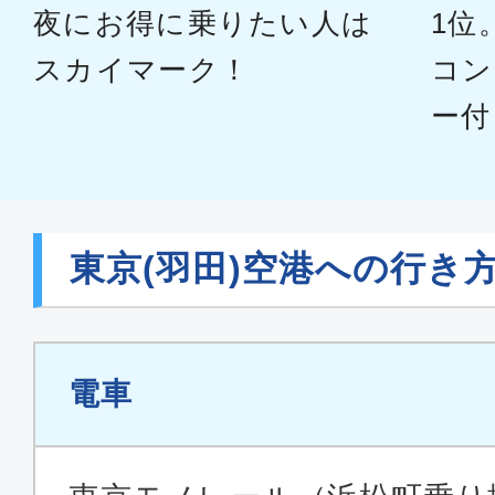
夜にお得に乗りたい人は
1位
普通席
スカイマーク！
コン
福岡
東京(
ー付
20:00
21:
JAL330
普通席
東京(羽田)空港への行き
福岡
東京(
10:00
11:
JAL308
電車
エコノミー
福岡
東京(