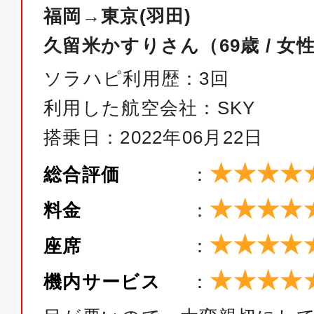
ANA274
福岡→東京(羽田)
久留米かすりさん（69歳 / 女
普通席
ソラハピ利用歴：3回
福岡
東京(
利用した航空会社：SKY
13:45
15:
SKY012
搭乗日：2022年06月22日
★★★★
総合評価
：
普通席
★★★★
福岡
東京(
料金
：
14:35
16:
★★★★
座席
：
SKY014
★★★★
機内サービス
：
普通席