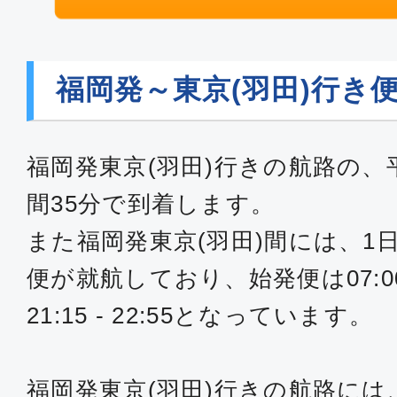
08:50
10:
SKY004
福岡発～東京(羽田)行き
普通席
福岡
東京(
10:10
11:
福岡発東京(羽田)行きの航路の、
SKY006
間35分で到着します。
また福岡発東京(羽田)間には、1
普通席
便が就航しており、始発便は07:00 
福岡
東京(
08:05
09:
21:15 - 22:55となっています。
JAL304
福岡発東京(羽田)行きの航路には、