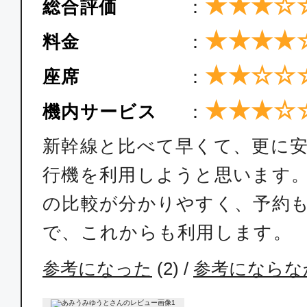
12:50
14:
★★★☆
総合評価
：
SFJ046
★★★★
料金
：
普通席
★★☆☆
座席
：
福岡
東京(
★★★☆
機内サービス
：
19:00
20:
SFJ052
新幹線と比べて早くて、更に
行機を利用しようと思います
エコノミー
の比較が分かりやすく、予約
福岡
東京(
で、これからも利用します。
07:45
09:
ANA242
参考になった
(
2
) /
参考にならな
エコノミー