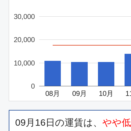
福岡
東京(
11:50
13:
30,000
SFJ044
20,000
普通席
福岡
東京(
10,000
15:55
17:
SFJ050
0
08月
09月
10月
1
エコノミー
福岡
東京(
07:00
08:
ANA240
09月16日
の運賃は、
やや