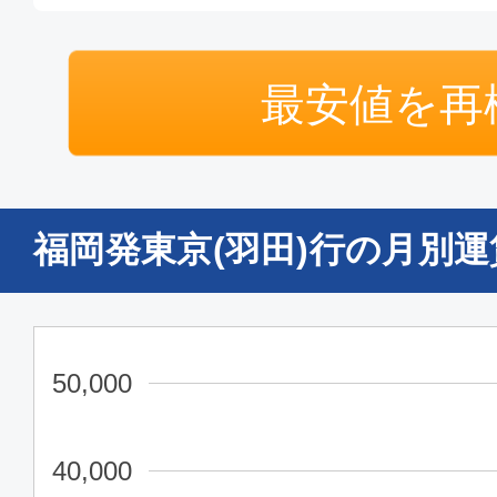
普通席
最安値を再
福岡
東京(
20:00
21:
SKY024
福岡発東京(羽田)行の月別
普通席
福岡
東京(
07:00
08:
SFJ040
50,000
普通席
40,000