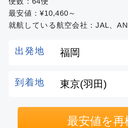
便数：64便
エコノミー
最安値：¥10,460～
福岡
東京(
就航している航空会社：JAL、ANA
19:55
21:
ANA270
普通席
福岡
東京(
07:00
08:
SKY002
普通席
最安値を再
福岡
東京(