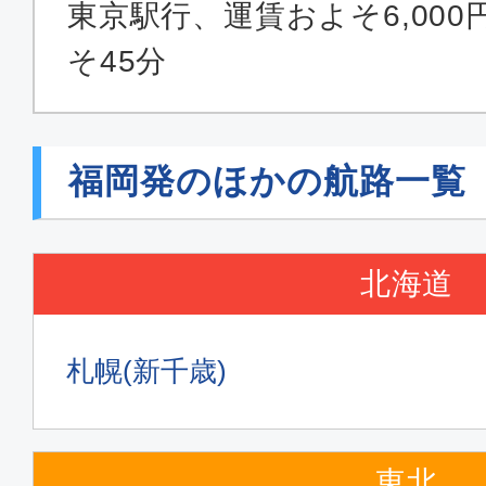
普通席
東京駅行、運賃およそ6,00
福岡
東京(
そ45分
14:30
16:
JAL318
福岡発のほかの航路一覧
普通席
福岡
東京(
19:10
20:
北海道
JAL328
札幌(新千歳)
普通席
福岡
東京(
07:00
08:
東北