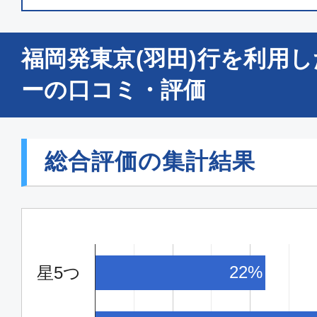
普通席
福岡発東京(羽田)行を利用
福岡
東京(
07:00
08:
ーの口コミ・評価
JAL300
普通席
総合評価の集計結果
福岡
東京(
07:20
09:
JAL302
22%
星5つ
エコノミー
福岡
東京(