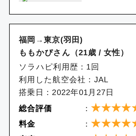
福岡
東京(
10:10
12:
ANA246
福岡→東京(羽田)
エコノミー
ももかぴさん（21歳 / 女性）
福岡
東京(
ソラハピ利用歴：1回
12:55
14:
ANA254
利用した航空会社：JAL
搭乗日：2022年01月27日
エコノミー
★★★★
総合評価
：
福岡
東京(
★★★★
料金
：
14:10
16:
ANA256