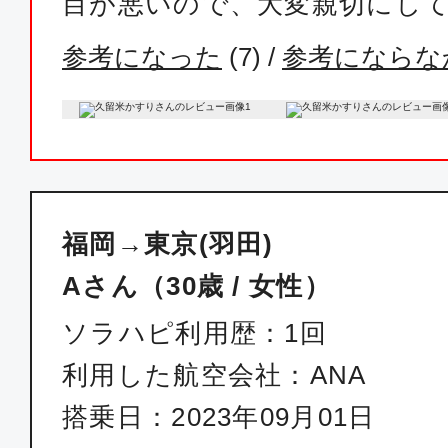
目が悪いので、大変親切にして
福岡
東京(
参考になった
(
7
) /
参考にならな
15:05
16:
SKY016
普通席
福岡
東京(羽
16:15
17:5
福岡→東京(羽田)
SKY018
Aさん（30歳 / 女性）
普通席
ソラハピ利用歴：1回
福岡
東京(羽
利用した航空会社：ANA
17:35
19:2
搭乗日：2023年09月01日
SKY020