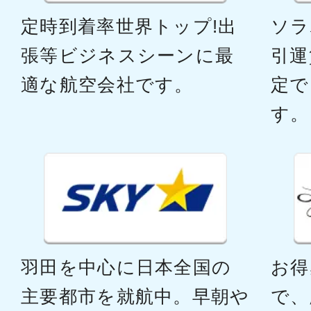
福岡
東京(
定時到着率世界トップ!出
ソラ
16:00
17:
JAL320
張等ビジネスシーンに最
引運
適な航空会社です。
定で
普通席
す。
福岡
東京(
16:30
18:
JAL322
普通席
福岡
東京(
羽田を中心に日本全国の
お得
18:15
20:
JAL326
主要都市を就航中。早朝や
で、