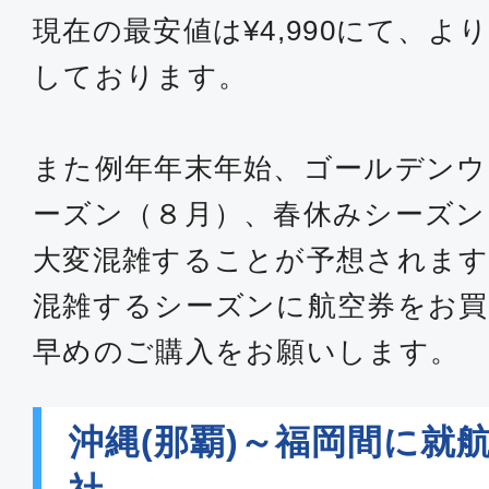
クラスJ
現在の最安値は¥4,990にて、
沖縄(那覇)
福岡
しております。
19:40
21:
JTA062
また例年年末年始、ゴールデンウ
ファースト
ーズン（８月）、春休みシーズン
沖縄(那覇)
福岡
大変混雑することが予想されます
07:20
09:
ANA1200
混雑するシーズンに航空券をお買
早めのご購入をお願いします。
ファースト
沖縄(那覇)
福岡
沖縄(那覇)～福岡間に就
09:00
10:
ANA1202