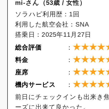
mi-さん（53歳 / 女性）
15:50
17:
ANA1210
ソラハピ利用歴：1回
利用した航空会社：SNA
普通席
搭乗日：2025年11月27日
沖縄(那覇)
福岡
★★★★
総合評価
：
07:10
08:
JTA050
★★★★
料金
：
★★★★
座席
：
普通席
沖縄(那覇)
福岡
★★★★
機内サービス
：
10:25
12:
JTA052
前日にチェックインも出来き
ーズに出来て良かった。