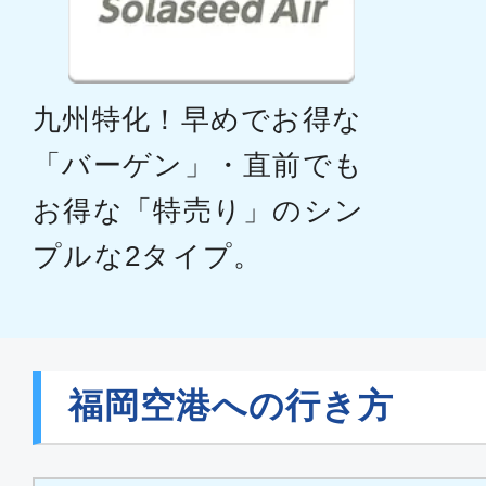
クラスJ
沖縄(那覇)
福岡
九州特化！早めでお得な
15:00
16:
JTA058
「バーゲン」・直前でも
お得な「特売り」のシン
クラスJ
プルな2タイプ。
沖縄(那覇)
福岡
18:30
20:
JTA060
福岡空港への行き方
クラスJ
沖縄(那覇)
福岡