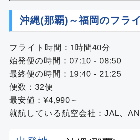
沖縄(那覇)
福岡
18:20
20:
ANA1214
沖縄(那覇)～福岡のフラ
エコノミー
フライト時間：1時間40分
沖縄(那覇)
福岡
始発便の時間：07:10 - 08:50
19:10
20:
ANA1216
最終便の時間：19:40 - 21:25
便数：32便
普通席
最安値：¥4,990～
沖縄(那覇)
福岡
就航している航空会社：JAL、AN
10:35
12:
SNA102