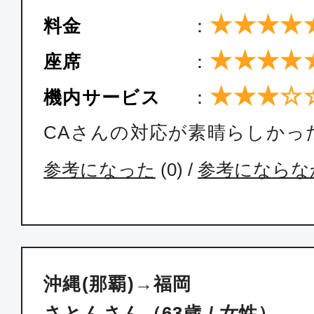
18:30
20:
JTA060
★★★★
料金
：
★★★★
座席
：
普通席
★★★☆
沖縄(那覇)
福岡
機内サービス
：
19:40
21:
JTA062
CAさんの対応が素晴らしかっ
参考になった
(
0
) /
参考にならな
エコノミー
沖縄(那覇)
福岡
07:20
09:
ANA1200
沖縄(那覇)→福岡
エコノミー
さとんさん（63歳 / 女性）