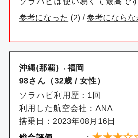
ソラハピは使い易くて最高で
沖縄(那覇)
福岡
参考になった
(
2
) /
参考にならな
19:20
21:0
SKY508
エコノミー
沖縄(那覇)
福岡
沖縄(那覇)→福岡
14:20
16:
ANA1208
98さん（32歳 / 女性）
ソラハピ利用歴：1回
エコノミー
利用した航空会社：ANA
沖縄(那覇)
福岡
搭乗日：2023年08月16日
17:20
19:
ANA1212
★★★☆
総合評価
：