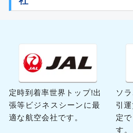
社
ファースト
沖縄(那覇)
福岡
11:50
13:
ANA1206
ファースト
沖縄(那覇)
福岡
定時到着率世界トップ!出
ソラ
14:20
16:
ANA1208
張等ビジネスシーンに最
引運
適な航空会社です。
定で
ファースト
す。