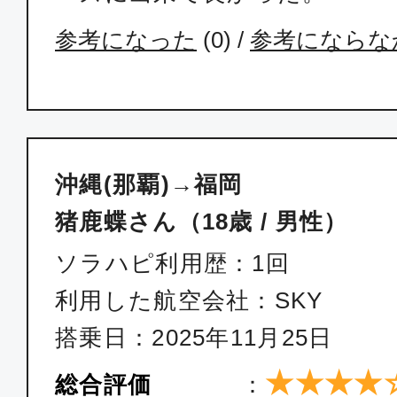
普通席
参考になった
(
0
) /
参考にならな
沖縄(那覇)
福岡
13:20
15:
JTA054
普通席
沖縄(那覇)→福岡
沖縄(那覇)
福岡
猪鹿蝶さん（18歳 / 男性）
15:00
16:
JTA058
ソラハピ利用歴：1回
利用した航空会社：SKY
普通席
搭乗日：2025年11月25日
沖縄(那覇)
福岡
★★★★
総合評価
：