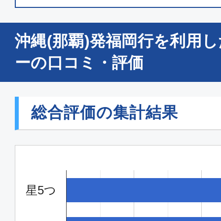
エコノミー
沖縄(那覇)発福岡行を利用
沖縄(那覇)
福岡
07:20
09:
ーの口コミ・評価
ANA1200
エコノミー
総合評価の集計結果
沖縄(那覇)
福岡
09:00
10:
ANA1202
星5つ
普通席
沖縄(那覇)
福岡