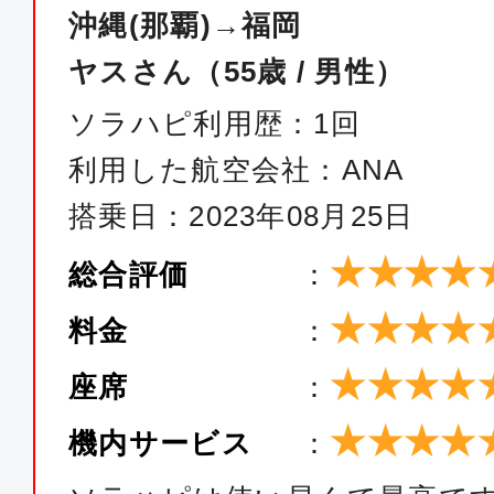
JTA058
沖縄(那覇)→福岡
ヤスさん（55歳 / 男性）
普通席
ソラハピ利用歴：1回
沖縄(那覇)
福岡
利用した航空会社：ANA
18:30
20:
JTA060
搭乗日：2023年08月25日
★★★★
総合評価
：
普通席
★★★★
沖縄(那覇)
福岡
料金
：
15:05
17:
★★★★
座席
：
MM288
★★★★
機内サービス
：
普通席