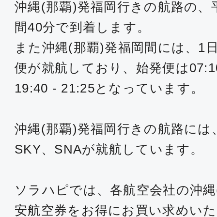
19:40
21:
沖縄(那覇)発福岡行きの航路の、
JTA062
間40分で到着します。
また沖縄(那覇)発福岡間には、1
クラスJ
便が就航しており、始発便は07:10 
沖縄(那覇)
福岡
07:10
08:
19:40 - 21:25となっています。
JTA050
沖縄(那覇)発福岡行きの航路には、
クラスJ
SKY、SNAが就航しています。
沖縄(那覇)
福岡
13:20
15:
JTA054
ソラハピでは、各航空会社の沖縄
安航空券をお得にお買い求めい