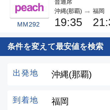
普通席
沖縄(那覇)
福岡
19:35
21:
MM292
普通席
条件を変えて最安値を検索
沖縄(那覇)
福岡
11:15
13:0
SKY504
普通席
沖縄(那覇)
福岡
14:40
16:
SKY506