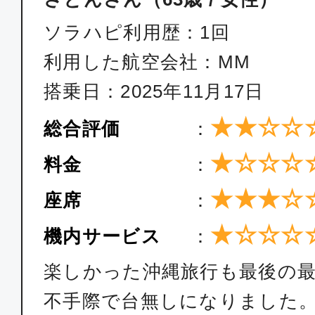
沖縄(那覇)
福岡
ソラハピ利用歴：1回
09:00
10:
ANA1202
利用した航空会社：MM
搭乗日：2025年11月17日
エコノミー
★★☆☆
総合評価
：
沖縄(那覇)
福岡
★☆☆☆
料金
：
11:50
13:
ANA1206
★★★☆
座席
：
★☆☆☆
機内サービス
：
エコノミー
沖縄(那覇)
福岡
楽しかった沖縄旅行も最後の
14:20
16:
不手際で台無しになりました
ANA1208