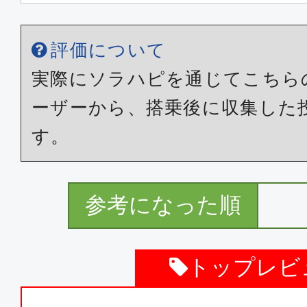
普通席
沖縄(那覇)
福岡
評価について
19:40
21:
JTA062
実際にソラハピを通じてこちら
ーザーから、搭乗後に収集した
普通席
す。
沖縄(那覇)
福岡
19:35
21:
MM292
参考になった順
普通席
トップレビ
沖縄(那覇)
福岡
15:00
16: