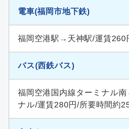
10:25
12:
JTA052
電車(福岡市地下鉄)
クラスJ
福岡空港駅→天神駅/運賃260
沖縄(那覇)
福岡
15:00
16:
JTA058
バス(西鉄バス)
クラスJ
福岡空港国内線ターミナル南
沖縄(那覇)
福岡
18:30
20:
ナル/運賃280円/所要時間約2
JTA060