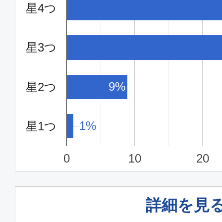
星4つ
10:25
12:
JTA052
星3つ
エコノミー
沖縄(那覇)
福岡
9%
星2つ
11:50
13:
ANA1206
1%
1%
星1つ
普通席
0
10
20
沖縄(那覇)
福岡
13:20
15:
JTA054
詳細を見