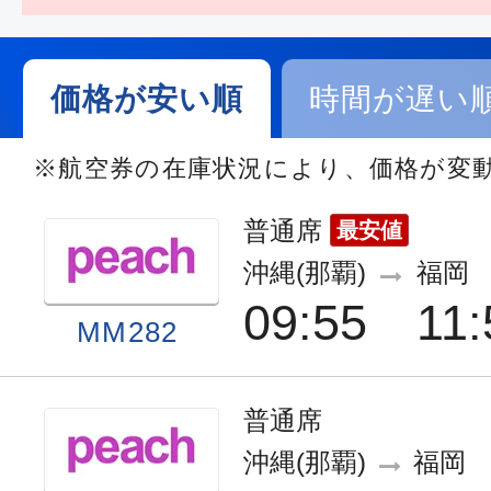
価格が安い順
時間が遅い
※航空券の在庫状況により、価格が変
普通席
最安値
沖縄(那覇)
福岡
09:55
11:
MM282
普通席
沖縄(那覇)
福岡