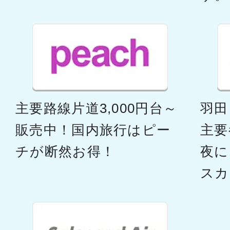
沖縄(那覇)
福岡
17:20
19:
ANA1212
ファースト
沖縄(那覇)
福岡
主要路線片道3,000円台～
羽田
18:20
20:
ANA1214
販売中！国内旅行はピー
主要
チが断然お得！
夜に
ファースト
スカ
沖縄(那覇)
福岡
19:10
20:
ANA1216