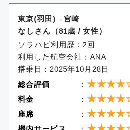
東京(羽田)
宮崎
東京(羽田)→宮崎
18:55
20:
JAL697
なしさん（81歳 / 女性）
ソラハピ利用歴：2回
クラスJ
利用した航空会社：ANA
東京(羽田)
宮崎
搭乗日：2025年10月28日
08:05
09:
JAL687
★★★★
総合評価
：
★★★★
クラスJ
料金
：
東京(羽田)
宮崎
★★★★
座席
：
09:55
11:
JAL689
★★★★
機内サービス
：