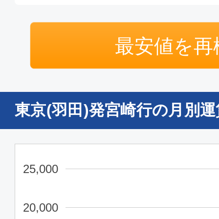
エコノミー
最安値を再
東京(羽田)
宮崎
07:40
09:
ANA603
東京(羽田)発宮崎行の月別
エコノミー
東京(羽田)
宮崎
10:45
12:
ANA605
25,000
エコノミー
20,000