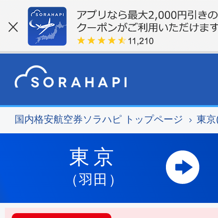
国内格安航空券ソラハピ トップページ
東京
東京
（羽田）