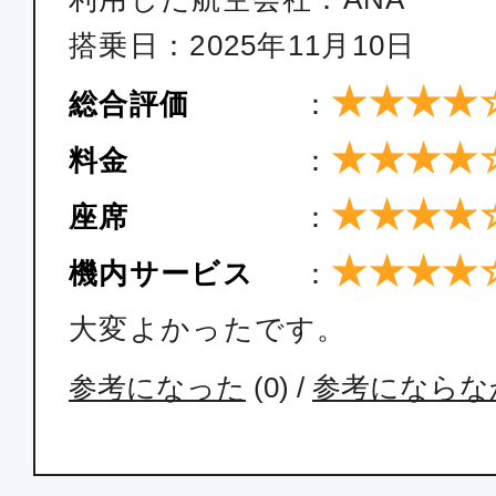
17:35
19:
ANA613
搭乗日：2025年11月10日
★★★★
総合評価
：
ファースト
東京(羽田)
宮崎
★★★★
料金
：
19:05
20:
ANA617
★★★★
座席
：
★★★★
機内サービス
：
クラスJ
大変よかったです。
東京(羽田)
宮崎
09:55
11:
参考になった
(
0
) /
参考にならな
JAL689
クラスJ