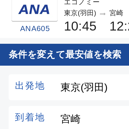
エコノミー
東京(羽田)
宮崎
10:45
12:
ANA605
普通席
条件を変えて最安値を検索
東京(羽田)
宮崎
09:55
11:
JAL689
普通席
東京(羽田)
宮崎
14:30
16:
SNA059