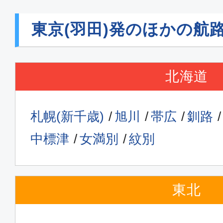
東京(羽田)発のほかの航
北海道
札幌(新千歳)
旭川
帯広
釧路
中標津
女満別
紋別
東北