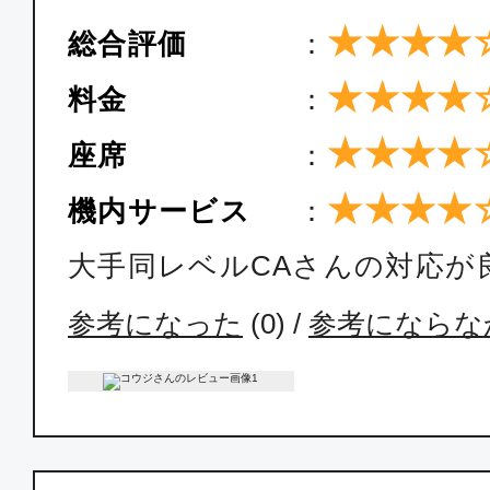
★★★★
総合評価
：
普通席
★★★★
料金
：
東京(羽田)
宮崎
15:25
17:
★★★★
座席
：
SNA061
★★★★
機内サービス
：
普通席
大手同レベルCAさんの対応が
東京(羽田)
宮崎
参考になった
(
0
) /
参考にならな
19:15
21:
SNA065
普通席
東京(羽田)
宮崎