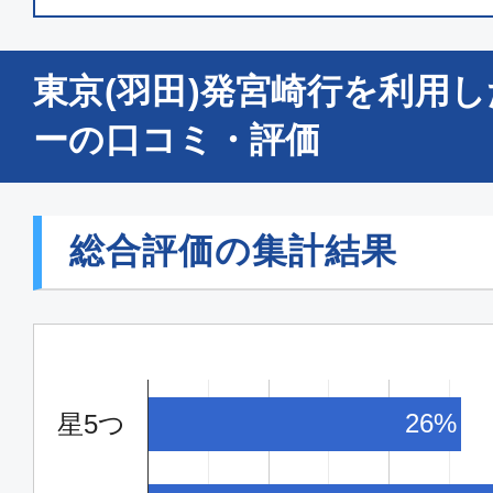
普通席
東京(羽田)発宮崎行を利用
東京(羽田)
宮崎
12:00
13:
ーの口コミ・評価
SNA057
普通席
総合評価の集計結果
東京(羽田)
宮崎
15:25
17:
SNA061
26%
星5つ
普通席
東京(羽田)
宮崎