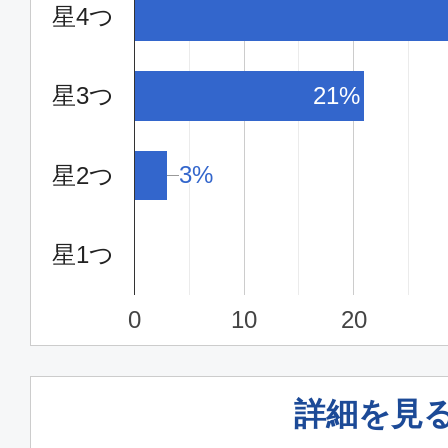
星4つ
19:15
21:
SNA065
星3つ
21%
エコノミー
東京(羽田)
宮崎
3%
3%
星2つ
17:35
19:
ANA613
星1つ
エコノミー
0
10
20
東京(羽田)
宮崎
19:05
20:
ANA617
詳細を見