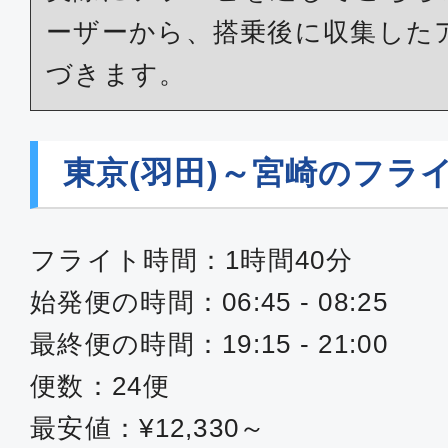
東京(羽田)
宮崎
ーザーから、搭乗後に収集した
16:25
18:
JAL695
づきます。
クラスJ
東京(羽田)～宮崎のフラ
東京(羽田)
宮崎
18:55
20:
JAL697
フライト時間：1時間40分
始発便の時間：06:45 - 08:25
最終便の時間：19:15 - 21:00
便数：24便
最安値：¥12,330～