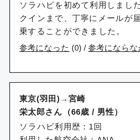
ソラハピを初めて利用しまし
普通席
クインまで、丁寧にメールが
東京(羽田)
宮崎
16:25
18:
乗することができました。
JAL695
参考になった
(
0
) /
参考にならな
普通席
東京(羽田)
宮崎
18:55
20:
JAL697
東京(羽田)→宮崎
栄太郎さん（66歳 / 男性）
ファースト
ソラハピ利用歴：1回
東京(羽田)
宮崎
利用した航空会社：ANA