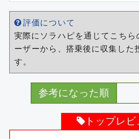
普通席
東京(羽田)
宮崎
評価について
08:05
09:
JAL687
実際にソラハピを通じてこちら
ーザーから、搭乗後に収集した
普通席
す。
東京(羽田)
宮崎
11:40
13:
JAL691
参考になった順
普通席
トップレビ
東京(羽田)
宮崎
14:20
16: