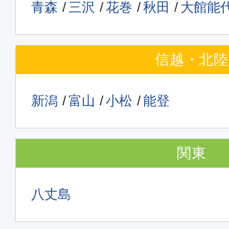
青森
三沢
花巻
秋田
大館能
信越・北陸
新潟
富山
小松
能登
関東
八丈島