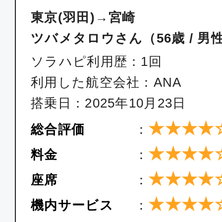
08:05
09:
東京(羽田)→宮崎
JAL687
ツバメタロウさん（56歳 / 男
ソラハピ利用歴：1回
普通席
利用した航空会社：ANA
東京(羽田)
宮崎
11:40
13:
搭乗日：2025年10月23日
JAL691
★★★★
総合評価
：
普通席
★★★★
料金
：
東京(羽田)
宮崎
★★★★
座席
：
14:20
16:
JAL693
★★★★
機内サービス
：