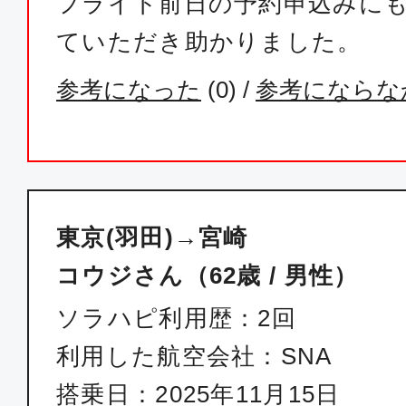
フライト前日の予約申込みに
東京(羽田)
宮崎
ていただき助かりました。
10:05
11:
SNA055
参考になった
(
0
) /
参考にならな
普通席
東京(羽田)
宮崎
12:00
13:
SNA057
東京(羽田)→宮崎
コウジさん（62歳 / 男性）
普通席
ソラハピ利用歴：2回
東京(羽田)
宮崎
利用した航空会社：SNA
14:30
16:
SNA059
搭乗日：2025年11月15日