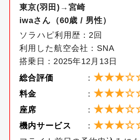
JAL693
東京(羽田)→宮崎
iwaさん（60歳 / 男性）
普通席
ソラハピ利用歴：2回
東京(羽田)
宮崎
利用した航空会社：SNA
16:25
18:
JAL695
搭乗日：2025年12月13日
★★★☆
総合評価
：
普通席
★★★☆
東京(羽田)
宮崎
料金
：
06:45
08:
★★★☆
座席
：
SNA051
★★★☆
機内サービス
：
普通席