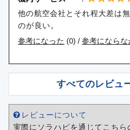
他の航空会社とそれ程大差は
クラスJ
のが良い。
東京(羽田)
宮崎
11:40
13:
参考になった
(
0
) /
参考にならな
JAL691
クラスJ
東京(羽田)
宮崎
すべてのレビュ
14:20
16:
JAL693
レビューについて
クラスJ
実際にソラハピを通じてこちら