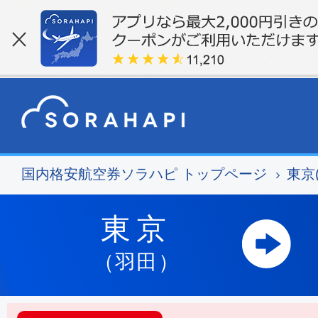
国内格安航空券ソラハピ トップページ
東京
東京
（羽田）