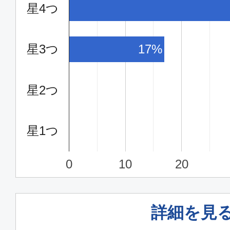
星4つ
16:00
17:
JAL147
星3つ
17%
クラスJ
東京(羽田)
青森
星2つ
06:45
07:
JAL141
星1つ
クラスJ
0
10
20
東京(羽田)
青森
16:00
17:
JAL147
詳細を見