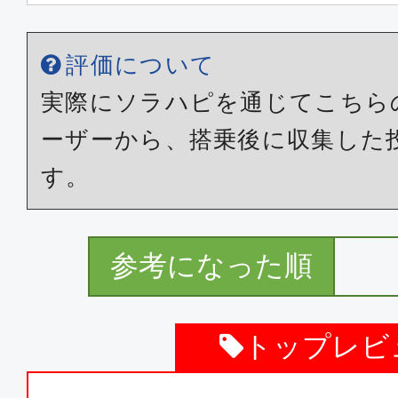
クラスJ
東京(羽田)
青森
評価について
18:40
19:
JAL149
実際にソラハピを通じてこちら
ーザーから、搭乗後に収集した
クラスJ
す。
東京(羽田)
青森
19:50
21:
JAL151
参考になった順
クラスJ
トップレビ
東京(羽田)
青森
10:00
11: