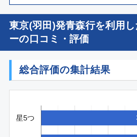
クラスJ
東京(羽田)発青森行を利用
東京(羽田)
青森
06:45
07:
ーの口コミ・評価
JAL141
クラスJ
総合評価の集計結果
東京(羽田)
青森
18:40
19:
JAL149
星5つ
クラスJ
東京(羽田)
青森