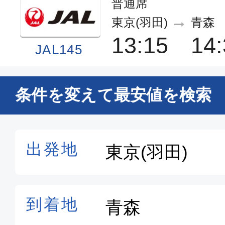
普通席
東京(羽田)
青森
13:15
14:
JAL145
普通席
条件を変えて最安値を検索
東京(羽田)
青森
10:00
11:
JAL143
普通席
東京(羽田)
青森
06:45
07:
JAL141