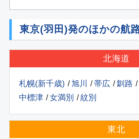
東京(羽田)発のほかの航
北海道
札幌(新千歳)
旭川
帯広
釧路
中標津
女満別
紋別
東北