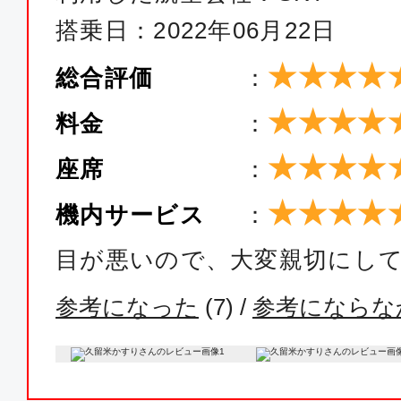
13:45
15:
SKY012
搭乗日：2022年06月22日
★★★★
総合評価
：
普通席
★★★★
福岡
東京(
料金
：
14:35
16:
★★★★
座席
：
SKY014
★★★★
機内サービス
：
普通席
目が悪いので、大変親切にして
福岡
東京(
参考になった
(
7
) /
参考にならな
15:05
16:
SKY016
普通席