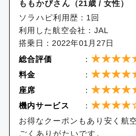
エコノミー
ももかぴさん（21歳 / 女性）
福岡
東京(
ソラハピ利用歴：1回
12:55
14:
ANA254
利用した航空会社：JAL
搭乗日：2022年01月27日
エコノミー
★★★★
総合評価
：
福岡
東京(
★★★★
料金
：
14:10
16:
ANA256
★★★★
座席
：
★★★★
機内サービス
：
エコノミー
福岡
東京(
お得なクーポンもあり安く航
15:15
17:
ごくありがたいです。
ANA258