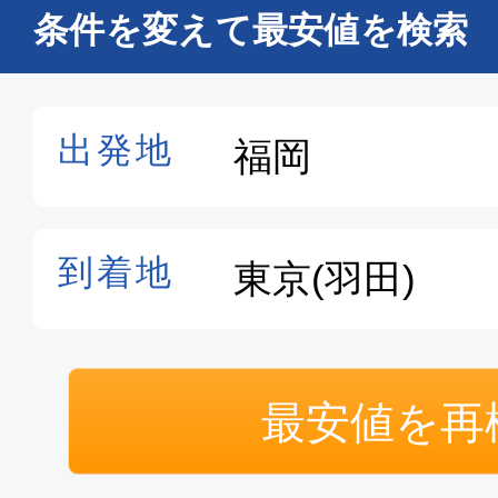
普通席
条件を変えて最安値を検索
福岡
東京(羽
17:35
19:2
SKY020
普通席
福岡
東京(
18:40
20:
SKY022
普通席
最安値を再
福岡
東京(
20:00
21: