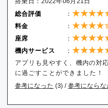
搭乗日：2022年06月21日
福岡
東京(
07:00
08:
★★★★
SKY002
総合評価
：
★★★★
料金
：
普通席
★★★★
座席
：
福岡
東京(羽
★★★★
機内サービス
：
08:50
10:3
SKY004
アプリも見やすく、機内の対
に過ごすことができました！
普通席
福岡
東京(
参考になった
(
3
) /
参考にならな
09:10
11:
SFJ042