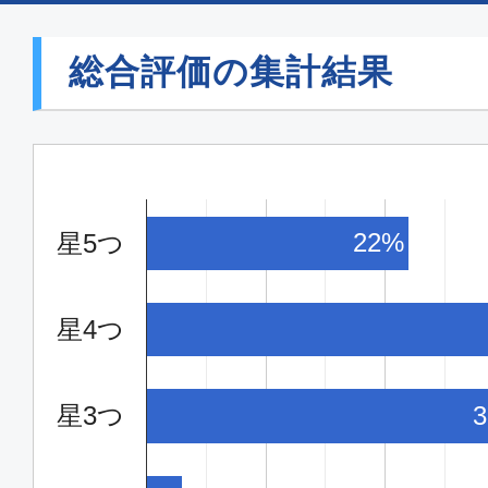
普通席
総合評価の集計結果
福岡
東京(
07:20
09:
JAL302
22%
星5つ
エコノミー
福岡
東京(
星4つ
10:45
12:
ANA248
星3つ
エコノミー
福岡
東京(