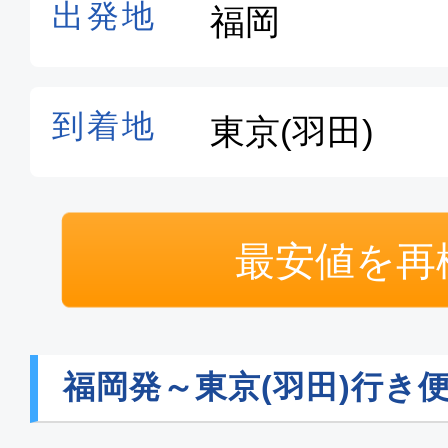
普通席
福岡
東京(
07:00
08:
SKY002
普通席
最安値を再
福岡
東京(
08:50
10:
SKY004
福岡発～東京(羽田)行き
普通席
福岡
東京(