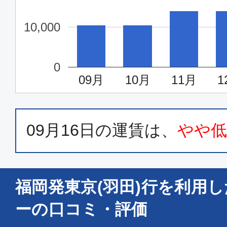
福岡
東京(
10,000
15:55
17:
SFJ050
0
09月
10月
11月
1
エコノミー
福岡
東京(
07:00
08:
ANA240
09月16日
の運賃は、
やや
普通席
福岡発東京(羽田)行を利用
福岡
東京(
07:00
08:
ーの口コミ・評価
JAL300