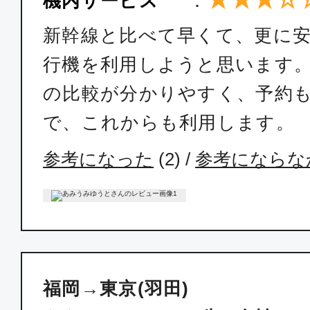
機内サービス
：
19:00
20:
SFJ052
新幹線と比べて早くて、更に
行機を利用しようと思います
エコノミー
の比較が分かりやすく、予約
福岡
東京(
で、これからも利用します。
07:45
09:
ANA242
参考になった
(
2
) /
参考にならな
エコノミー
福岡
東京(
10:10
12:
ANA246
福岡→東京(羽田)