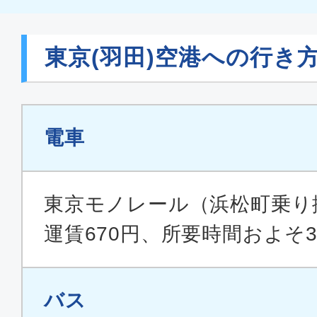
普通席
東京(羽田)空港への行き
福岡
東京(
10:00
11:
JAL308
電車
エコノミー
福岡
東京(
東京モノレール（浜松町乗り
08:35
10:
ANA244
運賃670円、所要時間およそ3
エコノミー
バス
福岡
東京(