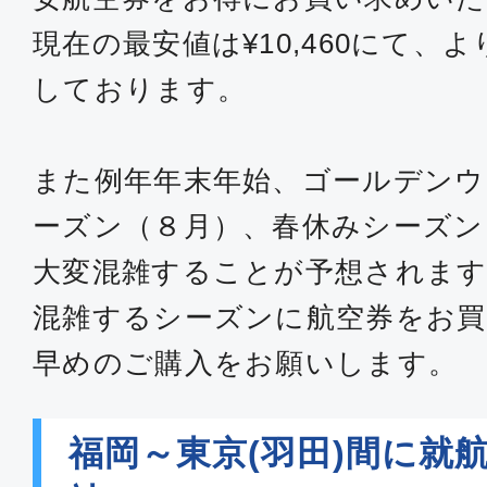
普通席
現在の最安値は¥10,460にて、
福岡
東京(
しております。
11:00
12:
JAL310
また例年年末年始、ゴールデンウ
普通席
ーズン（８月）、春休みシーズン
福岡
東京(
大変混雑することが予想されます
11:55
13:
JAL312
混雑するシーズンに航空券をお買
早めのご購入をお願いします。
普通席
福岡
東京(
福岡～東京(羽田)間に就
12:50
14: