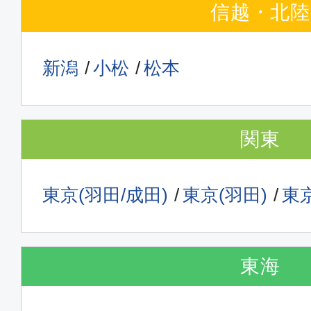
07:20
09:
JAL302
信越・北陸
普通席
新潟
小松
松本
福岡
東京(
08:05
09:
JAL304
関東
普通席
東京(羽田/成田)
東京(羽田)
東京
福岡
東京(
09:10
10:
JAL306
東海
普通席