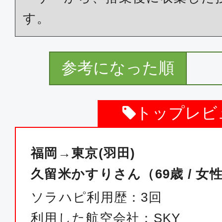
普通席
す。
福岡
東京(
21:00
22:
JAL332
参考になった順
エコノミー
トップレビ
福岡
東京(
21:15
23:
ANA274
福岡→東京(羽田)
久留米かすりさん（69歳 / 女
普通席
ソラハピ利用歴：3回
福岡
東京(
利用した航空会社：SKY