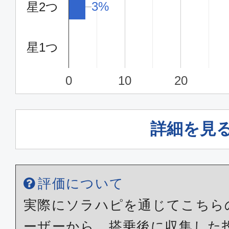
3%
3%
星2つ
11:20
13:
ANA250
星1つ
エコノミー
0
10
20
福岡
東京(
12:15
14:
ANA252
詳細を見
エコノミー
福岡
東京(
評価について
20:40
22:
ANA272
実際にソラハピを通じてこちら
ーザーから、搭乗後に収集した