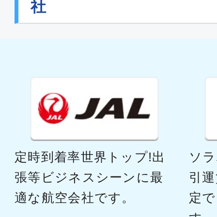
JAL314
社
普通席
福岡
東京(
14:00
15:
JAL316
普通席
福岡
東京(
定時到着率世界トップ!出
ソラ
16:00
17:
JAL320
張等ビジネスシーンに最
引運
適な航空会社です。
定で
普通席