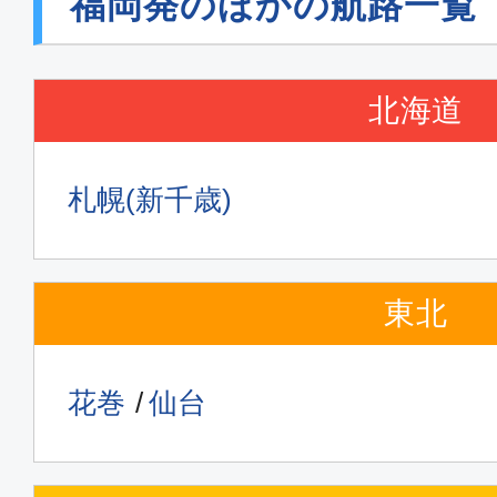
福岡発のほかの航路一覧
普通席
福岡
東京(
19:10
20:
北海道
JAL328
札幌(新千歳)
普通席
福岡
東京(
07:00
08:
東北
JAL300
花巻
仙台
普通席
福岡
東京(