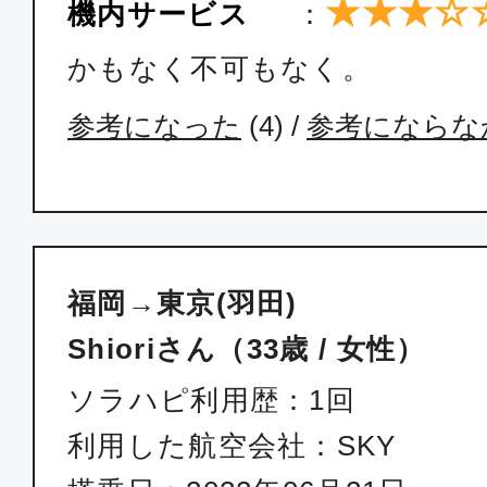
★★★☆
機内サービス
：
かもなく不可もなく。
普通席
福岡
東京(
参考になった
(
4
) /
参考にならな
20:00
21:
SKY024
普通席
福岡→東京(羽田)
福岡
東京(
21:15
22:
Shioriさん（33歳 / 女性）
SKY026
ソラハピ利用歴：1回
利用した航空会社：SKY
普通席