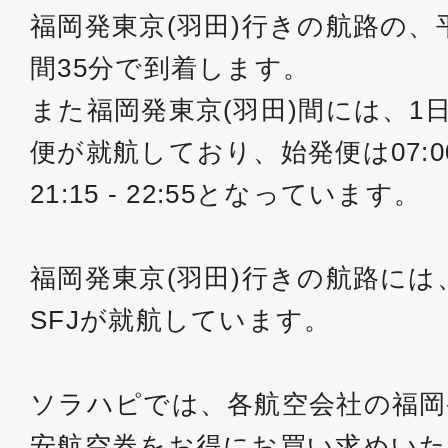
10:10
11:
福岡発東京(羽田)行きの航路の、
SKY006
間35分で到着します。
また福岡発東京(羽田)間には、1
普通席
便が就航しており、始発便は07:00 
福岡
東京(
08:05
09:
21:15 - 22:55となっています。
JAL304
福岡発東京(羽田)行きの航路には、
普通席
SFJが就航しています。
福岡
東京(
09:10
10:
JAL306
ソラハピでは、各航空会社の福岡
安航空券をお得にお買い求めい