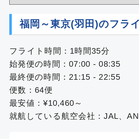
福岡
東京(
17:40
19:
ANA264
福岡～東京(羽田)のフラ
エコノミー
フライト時間：1時間35分
福岡
東京(
始発便の時間：07:00 - 08:35
19:10
21:
ANA268
最終便の時間：21:15 - 22:55
便数：64便
エコノミー
最安値：¥10,460～
福岡
東京(
就航している航空会社：JAL、ANA
19:55
21:
ANA270