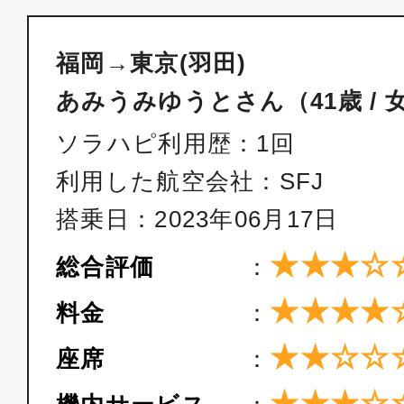
普通席
福岡→東京(羽田)
福岡
東京(
10:10
11:
あみうみゆうとさん（41歳 / 
SKY006
ソラハピ利用歴：1回
利用した航空会社：SFJ
普通席
搭乗日：2023年06月17日
福岡
東京(
12:50
14:
★★★☆
総合評価
：
SFJ046
★★★★
料金
：
普通席
★★☆☆
座席
：
福岡
東京(
★★★☆