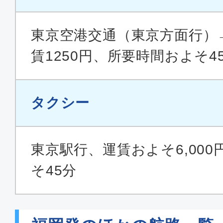
09:25
11:
ANA1076
東京空港交通（東京方面行）
賃1250円、所要時間およそ4
エコノミー
福岡
東京(
18:25
20:
タクシー
ANA266
普通席
東京駅行、運賃およそ6,00
福岡
東京(
そ45分
14:30
16:
JAL318