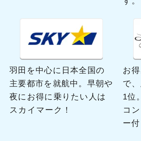
す。
福岡
東京(
16:30
18:
JAL322
普通席
福岡
東京(
羽田を中心に日本全国の
お得
18:15
20:
JAL326
主要都市を就航中。早朝や
で、
夜にお得に乗りたい人は
1位
普通席
スカイマーク！
コン
福岡
東京(
ー付
20:00
21:
JAL330