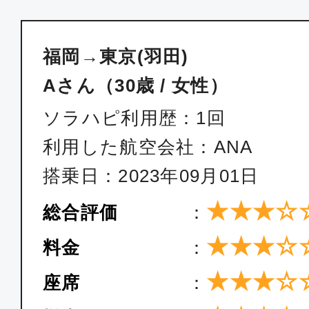
福岡
東京(羽
16:15
17:5
福岡→東京(羽田)
SKY018
Aさん（30歳 / 女性）
普通席
ソラハピ利用歴：1回
福岡
東京(羽
利用した航空会社：ANA
17:35
19:2
搭乗日：2023年09月01日
SKY020
★★★☆
総合評価
：
普通席
★★★☆
料金
：
福岡
東京(
★★★☆
座席
：
18:40
20:
SKY022