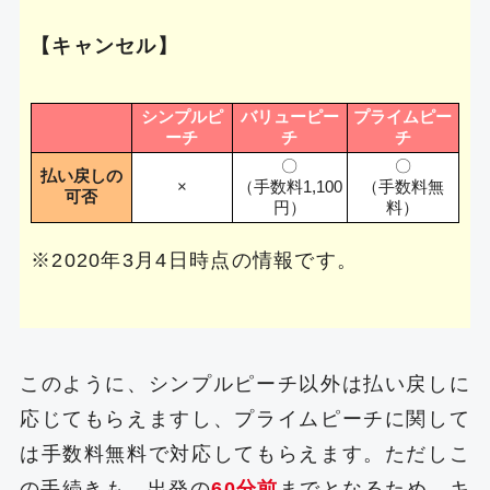
【キャンセル】
シンプルピ
バリューピー
プライムピー
ーチ
チ
チ
〇
〇
払い戻しの
×
（手数料1,100
（手数料無
可否
円）
料）
※2020年3月4日時点の情報です。
このように、シンプルピーチ以外は払い戻しに
応じてもらえますし、プライムピーチに関して
は手数料無料で対応してもらえます。ただしこ
の手続きも、出発の
60分前
までとなるため、キ