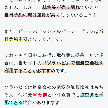
ません。しかし、
航空券が売り切れ
ていたり、
当日予約の際は運賃が高く
なっていることも。
また、ピーチの「シンプルピーチ」プランは
当
日予約不可
となっています。
それでも当日中にお得に飛行機に搭乗したい場
合は、当サイトの
『ソラハピ』で他航空会社を
利用することがおすすめ
です。
ソラハピでは航空会社の検索や運賃比較はもち
ろん、便出発
90分前
という直前でも
航空券を手
配できる
場合がありますよ。