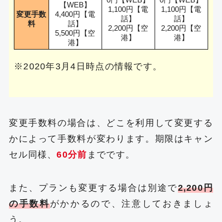
0円【WEB】
0円【WEB】
【WEB】
1,100円【電
1,100円【電
変更手数
4,400円【電
話】
話】
料
話】
2,200円【空
2,200円【空
5,500円【空
港】
港】
港】
※2020年3月4日時点の情報です。
変更手数料の場合は、どこを利用して変更する
かによって手数料が変わります。期限はキャン
セル同様、
60分前
までです。
また、プランも変更する場合は別途で
2,200円
の手数料
がかかるので、注意しておきましょ
う。