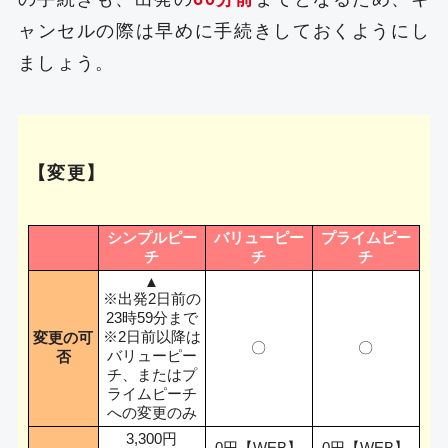
ャンセルの際は早めに手続きしておくようにし
ましょう。
【変更】
シンプルピー
バリューピー
プライムピー
チ
チ
チ
▲
※出発2日前の
23時59分まで
※2日前以降は
変更の可
〇
〇
バリューピー
否
チ、またはプ
ライムピーチ
への変更のみ
3,300円