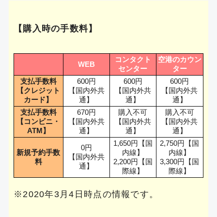
【購入時の手数料】
コンタクト
空港のカウン
WEB
センター
ター
支払手数料
600円
600円
600円
【クレジット
【国内外共
【国内外共
【国内外共
カード】
通】
通】
通】
支払手数料
670円
購入不可
購入不可
【コンビニ・
【国内外共
【国内外共
【国内外共
ATM】
通】
通】
通】
1,650円【国
2,750円【国
0円
新規予約手数
内線】
内線】
【国内外共
料
2,200円【国
3,300円【国
通】
際線】
際線】
※2020年3月4日時点の情報です。