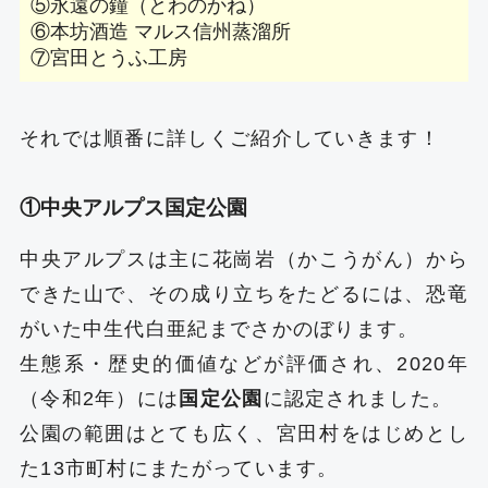
⑤永遠の鐘（とわのかね）
⑥本坊酒造 マルス信州蒸溜所
⑦宮田とうふ工房
それでは順番に詳しくご紹介していきます！
①中央アルプス国定公園
中央アルプスは主に花崗岩（かこうがん）から
できた山で、その成り立ちをたどるには、恐竜
がいた中生代白亜紀までさかのぼります。
生態系・歴史的価値などが評価され、2020年
（令和2年）には
国定公園
に認定されました。
公園の範囲はとても広く、宮田村をはじめとし
た13市町村にまたがっています。