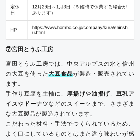
定休
12月29日～1月3日（※臨時で休業する場合が
日
あります）
https://www.hombo.co.jp/company/kura/shinsh
HP
u.html
⑦宮田とうふ工房
宮田とうふ工房では、中央アルプスの水と信州
の大豆を使った
大豆食品
が製造・販売されてい
ます。
手作り豆腐を主軸に、
厚揚げ
や
油揚げ
、
豆乳ア
イス
や
ドーナツ
などのスイーツまで、さまざま
な大豆製品が製造されています。
こだわった材料・手法でつくられているため、
よく口にしているものとはまた違う味わいが感