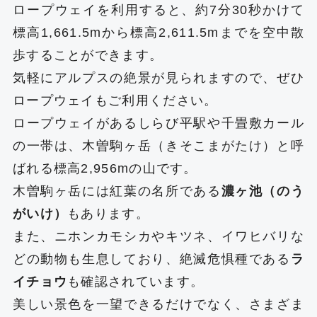
ロープウェイを利用すると、約7分30秒かけて
標高1,661.5mから標高2,611.5mまでを空中散
歩することができます。
気軽にアルプスの絶景が見られますので、ぜひ
ロープウェイもご利用ください。
ロープウェイがあるしらび平駅や千畳敷カール
の一帯は、木曽駒ヶ岳（きそこまがたけ）と呼
ばれる標高2,956mの山です。
木曽駒ヶ岳には紅葉の名所である
濃ヶ池（のう
がいけ）
もあります。
また、ニホンカモシカやキツネ、イワヒバリな
どの動物も生息しており、絶滅危惧種である
ラ
イチョウ
も確認されています。
美しい景色を一望できるだけでなく、さまざま