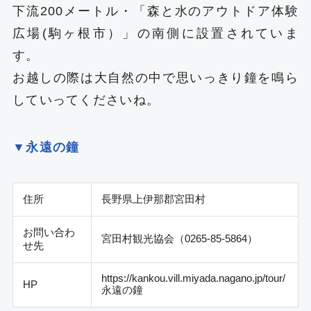
下流200メートル・「森と水のアウトドア体験
広場(駒ヶ根市）」の南側に設置されていま
す。
お越しの際は大自然の中で思いっきり鐘を鳴ら
していってくださいね。
▼永遠の鐘
住所
長野県上伊那郡宮田村
お問い合わ
宮田村観光協会（0265-85-5864）
せ先
https://kankou.vill.miyada.nagano.jp/tour/
HP
永遠の鐘