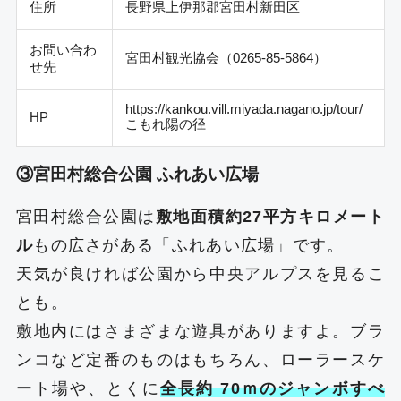
住所
長野県上伊那郡宮田村新田区
お問い合わ
宮田村観光協会（0265-85-5864）
せ先
https://kankou.vill.miyada.nagano.jp/tour/
HP
こもれ陽の径
③宮田村総合公園 ふれあい広場
宮田村総合公園は
敷地面積約27平方キロメート
ル
もの広さがある「ふれあい広場」です。
天気が良ければ公園から中央アルプスを見るこ
とも。
敷地内にはさまざまな遊具がありますよ。ブラ
ンコなど定番のものはもちろん、ローラースケ
ート場や、とくに
全長約 70ｍのジャンボすべ