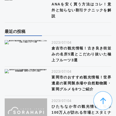
ANAを安く買う方法はコレ！意
外と知らない割引テクニックを解
説
最近の投稿
2023/07/04
倉吉市の観光情報！古き良き街並
みの名所5選とこだわり抜いた極
上フルーツ3選
2023/07/04
富岡市のおすすめ観光情報！世界
遺産の富岡製糸場や自然動物園・
富岡グルメを8つご紹介
2023/07/04
ひたちなか市の観光情報！毎年
100万人が訪れる市場とスタミナ