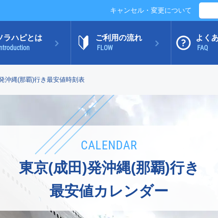
キャンセル・変更について
ソラハピとは
ご利用の流れ
よく
ntroduction
FLOW
FAQ
)発沖縄(那覇)行き最安値時刻表
CALENDAR
東京(成田)発沖縄(那覇)行き
最安値カレンダー