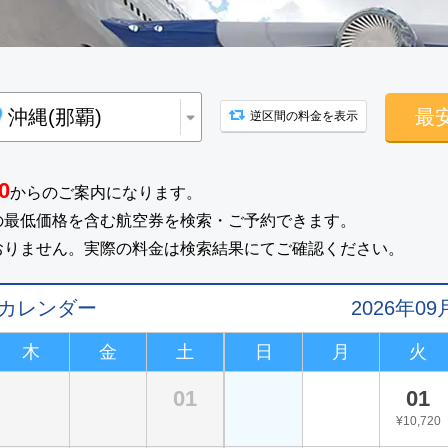
最
逆区間の料金を表示
0
からのご案内になります。
の最低価格を含む航空券を検索・ご予約できます。
おりません。実際の料金は検索結果にてご確認ください。
値カレンダー
2026年
木
金
土
日
月
火
01
01
¥10,720