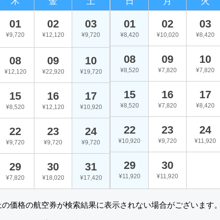
木
金
土
日
月
火
01
02
03
01
02
03
¥9,720
¥12,120
¥9,720
¥8,420
¥10,020
¥8,420
08
09
10
08
09
10
¥8,520
¥7,820
¥7,820
¥12,120
¥22,920
¥19,720
15
16
17
15
16
17
¥8,520
¥7,820
¥8,420
¥8,520
¥12,120
¥10,920
22
23
24
22
23
24
¥10,920
¥9,720
¥11,920
¥9,720
¥9,720
¥9,720
29
30
29
30
31
¥11,920
¥11,920
¥7,820
¥18,020
¥17,420
上の価格の航空券が検索結果に表示されない場合がございます