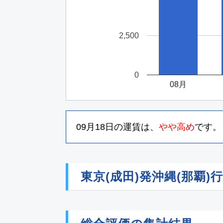
2,500
0
08月
09月18日
の運賃は、
やや高め
です。
東京(成田)発沖縄(那覇