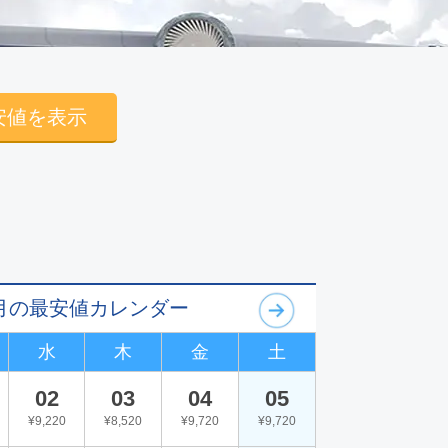
安値を表示
09月の最安値カレンダー
水
木
金
土
02
03
04
05
¥9,220
¥8,520
¥9,720
¥9,720