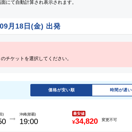
画面にて自動計算され表示されます。
09月18日(金)
出発
」のチケットを選択してください。
価格が安い順
時間が遅い
最安値
田)
沖縄(那覇)
34,820
50
19:00
変更不可
¥