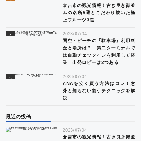
倉吉市の観光情報！古き良き街並
みの名所5選とこだわり抜いた極
上フルーツ3選
2023/07/04
関空・ピーチの『駐車場』利用料
金と場所は？｜第二ターミナルで
は自動チェックインを利用して搭
乗！出発ロビーは2つある
2023/07/04
ANAを安く買う方法はコレ！意
外と知らない割引テクニックを解
説
最近の投稿
2023/07/04
倉吉市の観光情報！古き良き街並