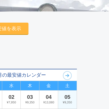
安値を表示
09月の最安値カレンダー
水
木
金
土
02
03
04
05
¥7,950
¥9,350
¥13,080
¥9,350