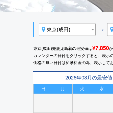
→
¥7,850
東京(成田)発鹿児島着の最安値は
か
カレンダーの日付をクリックすると、表示
価格の無い日付は変動料金の為、表示して
2026年08月の最安
日
月
火
水