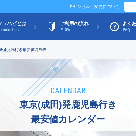
キャンセル・変更について
ソラハピとは
ご利用の流れ
よく
ntroduction
FLOW
FAQ
)発鹿児島行き最安値時刻表
CALENDAR
東京(成田)発鹿児島行き
最安値カレンダー