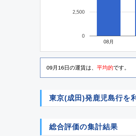
2,500
0
08月
09月16日
の運賃は、
平均的
です。
東京(成田)発鹿児島行
総合評価の集計結果