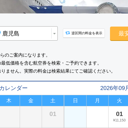
最
逆区間の料金を表示
らのご案内になります。
の最低価格を含む航空券を検索・ご予約できます。
おりません。実際の料金は検索結果にてご確認ください。
値カレンダー
2026年
木
金
土
日
月
火
01
01
¥11,150