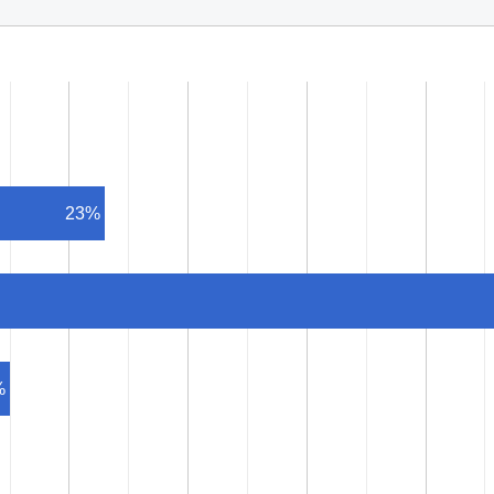
23%
%