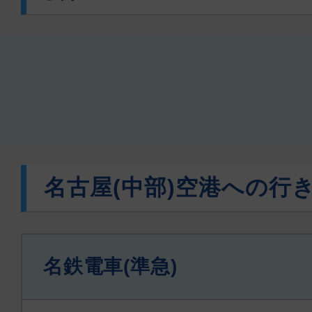
名古屋(中部)空港への行
名鉄電車(準急)