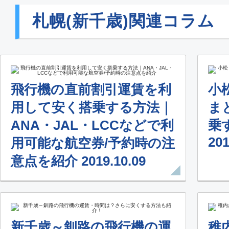
札幌(新千歳)関連コラム
飛行機の直前割引運賃を利
小
用して安く搭乗する方法｜
ま
ANA・JAL・LCCなどで利
乗
201
用可能な航空券/予約時の注
意点を紹介 2019.10.09
新千歳～釧路の飛行機の運
稚