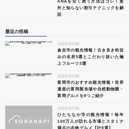
ANAを安く買う方法はコレ！意
外と知らない割引テクニックを解
説
最近の投稿
2023/07/04
倉吉市の観光情報！古き良き街並
みの名所5選とこだわり抜いた極
上フルーツ3選
2023/07/04
富岡市のおすすめ観光情報！世界
遺産の富岡製糸場や自然動物園・
富岡グルメを8つご紹介
2023/07/04
ひたちなか市の観光情報！毎年
100万人が訪れる市場とスタミナ
満点の名物グルメ【計9選】