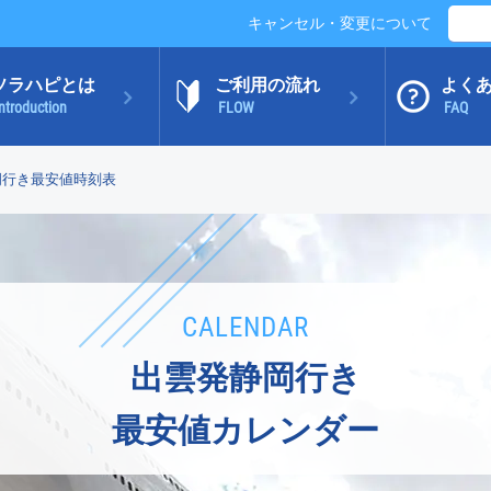
キャンセル・変更について
ソラハピとは
ご利用の流れ
よく
ntroduction
FLOW
FAQ
岡行き最安値時刻表
CALENDAR
出雲発静岡行き
最安値カレンダー