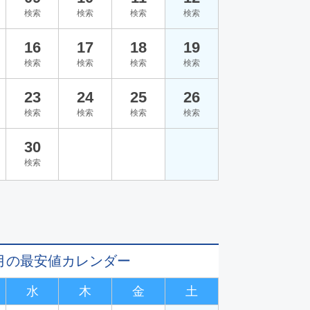
検索
検索
検索
検索
16
17
18
19
検索
検索
検索
検索
23
24
25
26
検索
検索
検索
検索
30
検索
11月の最安値カレンダー
水
木
金
土