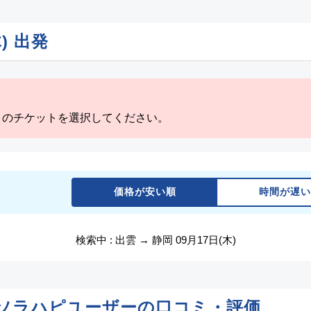
)
出発
」のチケットを選択してください。
価格が安い順
時間が遅い
検索中 : 出雲 → 静岡 09月17日(木)
ソラハピユーザーの口コミ・評価