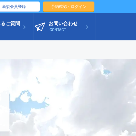
新規会員登録
予約確認・ログイン
あるご質問
お問い合わせ
CONTACT