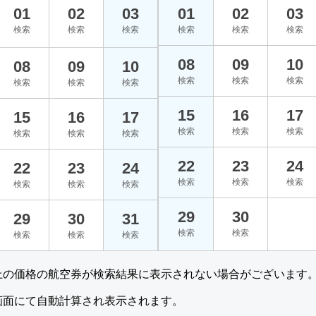
01
02
03
01
02
03
検索
検索
検索
検索
検索
検索
08
09
10
08
09
10
検索
検索
検索
検索
検索
検索
15
16
17
15
16
17
検索
検索
検索
検索
検索
検索
22
23
24
22
23
24
検索
検索
検索
検索
検索
検索
29
30
29
30
31
検索
検索
検索
検索
検索
上の価格の航空券が検索結果に表示されない場合がございます
画面にて自動計算され表示されます。