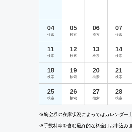
04
05
06
07
検索
検索
検索
検索
11
12
13
14
検索
検索
検索
検索
18
19
20
21
検索
検索
検索
検索
25
26
27
28
検索
検索
検索
検索
※航空券の在庫状況によってはカレンダー
※手数料等を含む最終的な料金はお申込み