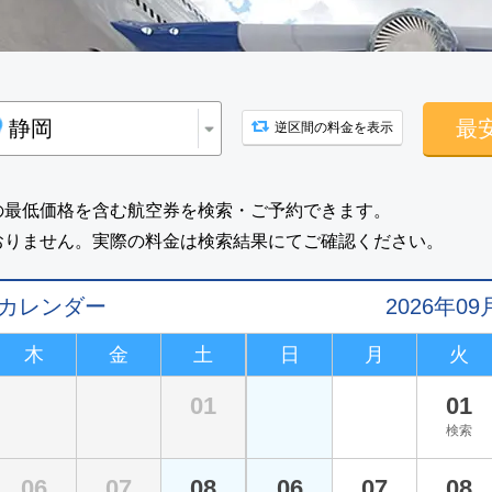
最
逆区間の料金を表示
の最低価格を含む航空券を検索・ご予約できます。
おりません。実際の料金は検索結果にてご確認ください。
値カレンダー
2026年
木
金
土
日
月
火
01
01
検索
06
07
08
06
07
08