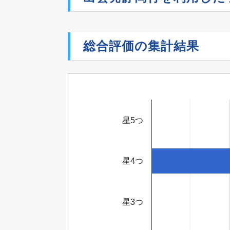
総合評価の集計結果
星5つ
星4つ
星3つ