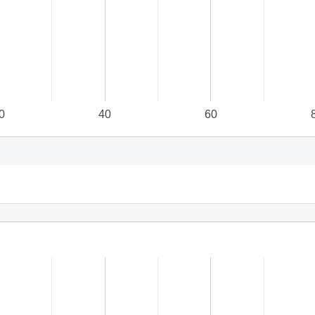
0
40
60