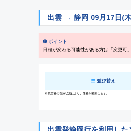
出雲 → 静岡
09月17日(木
ポイント
日程が変わる可能性がある方は「変更可
並び替え
※航空券の在庫状況により、価格が変動します。
出雲発静岡行を利用した