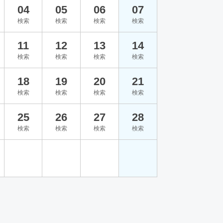
04
05
06
07
検索
検索
検索
検索
11
12
13
14
検索
検索
検索
検索
18
19
20
21
検索
検索
検索
検索
25
26
27
28
検索
検索
検索
検索
。