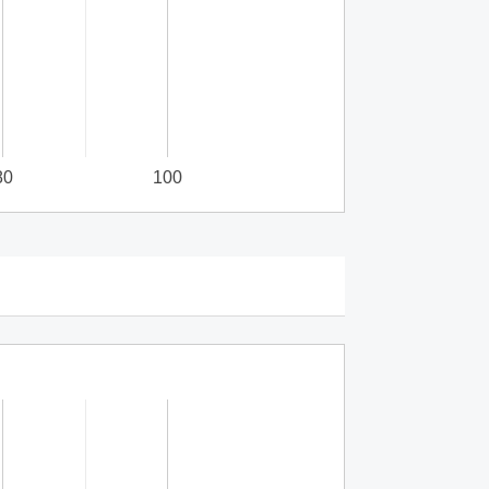
80
100