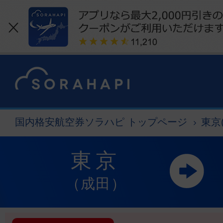
国内格安航空券ソラハピ トップページ
東京
東京
（成田）