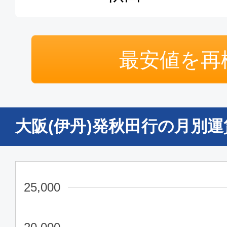
12:20
13:
JAL2173
普通席
最安値を再
大阪(伊丹)
秋田
16:30
17:
JAL2179
大阪(伊丹)発秋田行の月別
エコノミー
大阪(伊丹)
秋田
08:00
09:
ANA1651
25,000
エコノミー