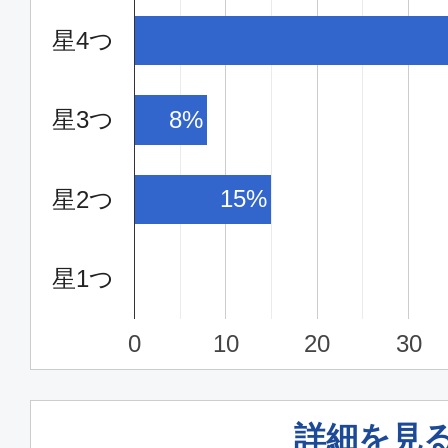
星4つ
星3つ
8%
15%
星2つ
星1つ
0
10
20
30
詳細を見