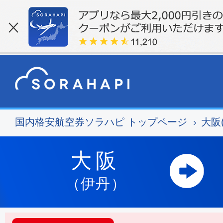
国内格安航空券ソラハピ トップページ
大阪
大阪
（伊丹）