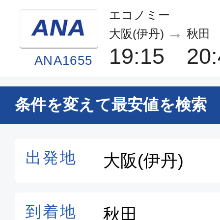
エコノミー
大阪(伊丹)
秋田
19:15
20:
ANA1655
普通席
条件を変えて最安値を検索
大阪(伊丹)
秋田
07:55
09:
JAL2171
普通席
大阪(伊丹)
秋田