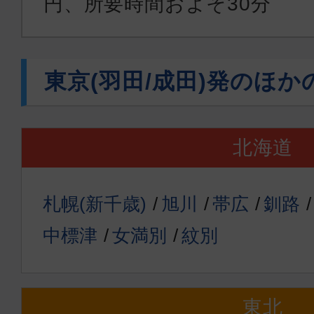
円、所要時間およそ30分
東京(羽田/成田)発のほか
北海道
札幌(新千歳)
旭川
帯広
釧路
中標津
女満別
紋別
東北