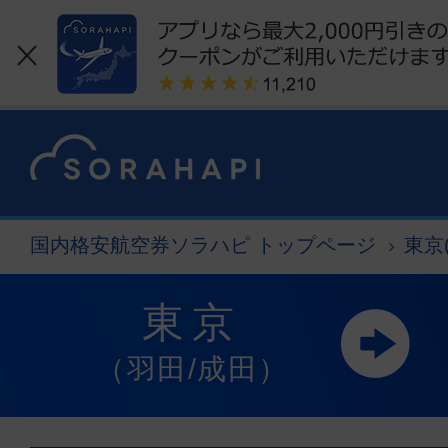
国内格安航空券ソラハピ トップページ
東京
東京
（羽田/成田）