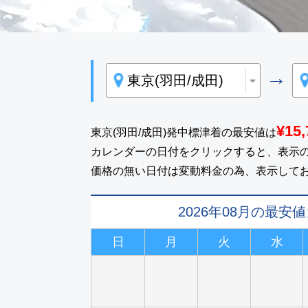
→
¥15,
東京(羽田/成田)発中標津着の最安値は
カレンダーの日付をクリックすると、表示
価格の無い日付は変動料金の為、表示して
2026年08月の最安
日
月
火
水