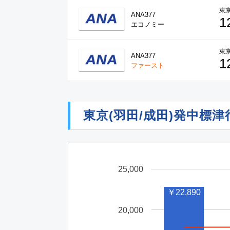
東京
ANA377
1
エコノミー
東京
ANA377
1
ファースト
東京(羽田/成田)発中標
25,000
￥22,890
20,000