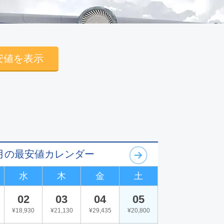
安値を表示
09月の最安値カレンダー
水
木
金
土
02
03
04
05
¥18,930
¥21,130
¥29,435
¥20,800