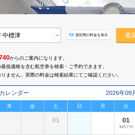
最
逆区間の料金を表示
740
からのご案内になります。
の最低価格を含む航空券を検索・ご予約できます。
おりません。実際の料金は検索結果にてご確認ください。
値カレンダー
2026年
木
金
土
日
月
火
01
01
¥45,770