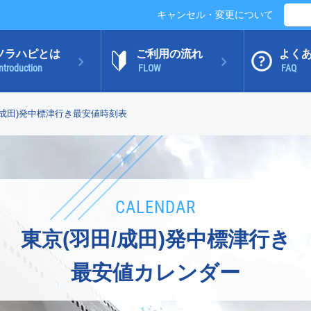
キャンセル・変更について
ソラハピとは
ご利用の流れ
よく
ntroduction
FLOW
FAQ
/成田)発中標津行き最安値時刻表
CALENDAR
東京(羽田/成田)発中標津行き
最安値カレンダー