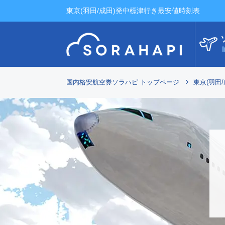
東京(羽田/成田)発中標津行き最安値時刻表
I
国内格安航空券ソラハピ トップページ
東京(羽田