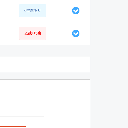
○空席あり
△残り5席