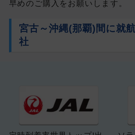
早めのご購入をお願いします。
ファースト
宮古～沖縄(那覇)間に就
宮古
沖縄(
社
09:40
10:
ANA1722
ファースト
宮古
沖縄(
11:15
12:
ANA1724