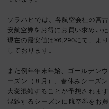
宮古
沖縄(
16:05
17:
ソラハピでは、各航空会社の宮古
JTA562
安航空券をお得にお買い求めい
現在の最安値は¥6,290にて、
クラスJ
宮古
沖縄(
しております。
16:55
17:
JTA564
また例年年末年始、ゴールデンウ
ーズン（８月）、春休みシーズン
クラスJ
大変混雑することが予想されます
宮古
沖縄(
17:55
18:
混雑するシーズンに航空券をお買
JTA572