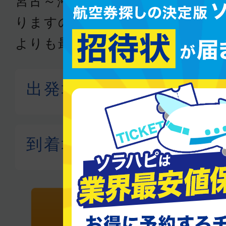
宮古～沖縄(那覇)間の格安航空
りますので、直接各航空会社か
よりも最大88％お得に航空券を
最安値を再