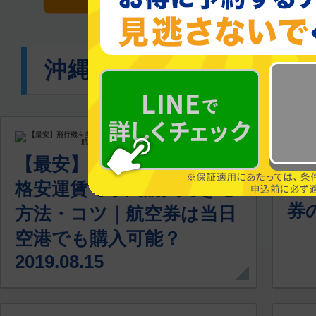
沖縄(那覇)関連コラム
沖
【最安】飛行機を当日でも
主
格安運賃で予約購入できる
券の
方法・コツ｜航空券は当日
空港でも購入可能？
2019.08.15