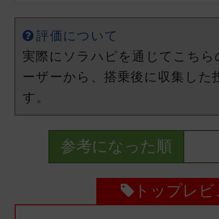
普通席
宮古
沖縄(
評価について
20:00
20:
RAC804
実際にソラハピを通じてこちら
ーザーから、搭乗後に収集した
エコノミー
す。
宮古
沖縄(
09:40
10:
ANA1722
参考になった順
エコノミー
トップレビ
宮古
沖縄(
11:15
12: