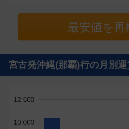
普通席
最安値を再
宮古
沖縄(
16:05
17:
JTA562
宮古発沖縄(那覇)行の月別
エコノミー
宮古
沖縄(
18:30
19:
ANA1730
12,500
普通席
10,000