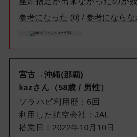
座席指定が出来なかったのが
宮古
沖縄(
参考になった
(
0
) /
参考にならな
18:30
19:
ANA1730
普通席
宮古
沖縄(
16:55
17:
宮古→沖縄(那覇)
JTA564
kazさん（58歳 / 男性）
クラスJ
ソラハピ利用歴：6回
宮古
沖縄(
利用した航空会社：JAL
08:50
09:
搭乗日：2022年10月10日
JTA552