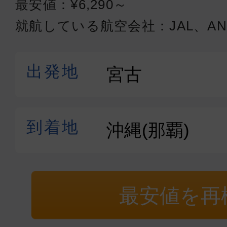
最安値：¥6,290～
クラスJ
就航している航空会社：JAL、AN
宮古
沖縄(
17:55
18:
JTA572
クラスJ
宮古
沖縄(
08:50
09:
JTA552
クラスJ
最安値を再
宮古
沖縄(