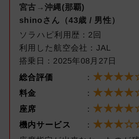
ANA1724
宮古→沖縄(那覇)
shinoさん（43歳 / 男性）
エコノミー
ソラハピ利用歴：2回
宮古
沖縄(
利用した航空会社：JAL
13:30
14:
ANA1726
搭乗日：2025年08月27日
★★★★
総合評価
：
エコノミー
★★★★
宮古
沖縄(
料金
：
15:45
16:
★★★★
座席
：
ANA1728
★★★☆
機内サービス
：
エコノミー