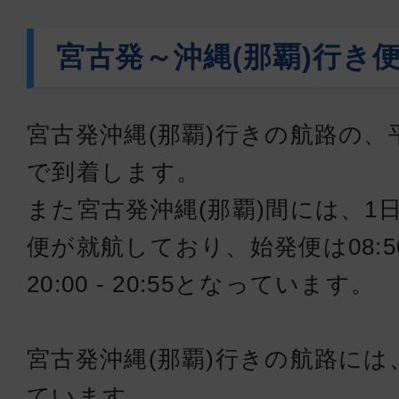
10:40
11:
JTA556
宮古発～沖縄(那覇)行き
クラスJ
宮古
沖縄(
宮古発沖縄(那覇)行きの航路の、
12:10
13:
JTA558
で到着します。
また宮古発沖縄(那覇)間には、1
クラスJ
便が就航しており、始発便は08:50 
宮古
沖縄(
20:00 - 20:55となっています。
13:25
14:
JTA560
宮古発沖縄(那覇)行きの航路には、
クラスJ
ています。