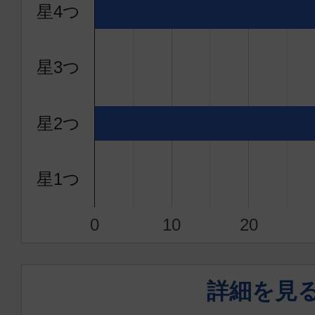
星4つ
13:25
14:
JTA560
星3つ
普通席
宮古
沖縄(
星2つ
16:05
17:
JTA562
星1つ
普通席
0
10
20
宮古
沖縄(
17:55
18:
JTA572
詳細を見