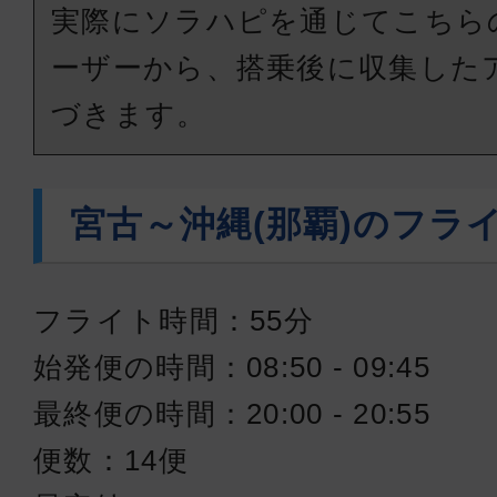
実際にソラハピを通じてこちら
13:25
14:
JTA560
ーザーから、搭乗後に収集した
づきます。
クラスJ
宮古
沖縄(
宮古～沖縄(那覇)のフラ
16:05
17:
JTA562
フライト時間：55分
クラスJ
始発便の時間：08:50 - 09:45
宮古
沖縄(
最終便の時間：20:00 - 20:55
16:55
17:
JTA564
便数：14便