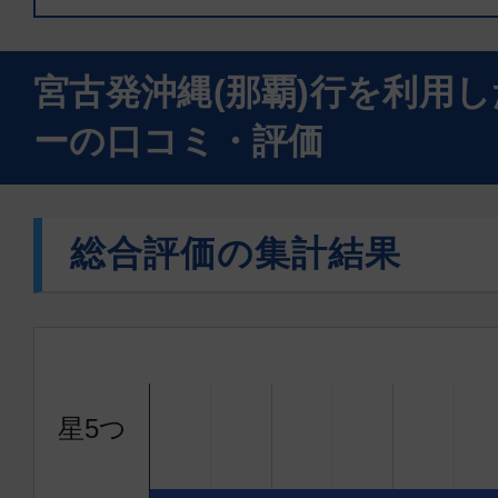
普通席
宮古発沖縄(那覇)行を利用
宮古
沖縄(
10:40
11:
ーの口コミ・評価
JTA556
普通席
総合評価の集計結果
宮古
沖縄(
12:10
13:
JTA558
星5つ
普通席
宮古
沖縄(