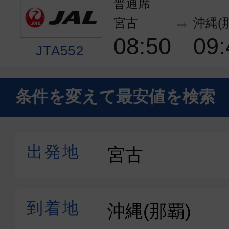
普通席
宮古
沖縄(
08:50
09:
JTA552
エコノミー
条件を変えて最安値を検索
宮古
沖縄(
13:30
14:
ANA1726
エコノミー
宮古
沖縄(
15:45
16:
ANA1728