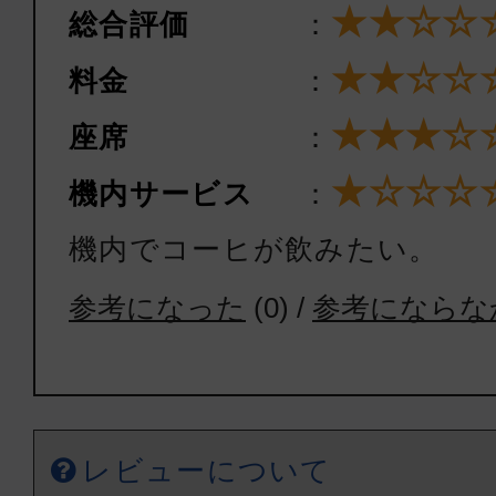
★★☆☆
総合評価
：
クラスJ
★★☆☆
料金
：
宮古
沖縄(
★★★☆
座席
：
10:40
11:
JTA556
★☆☆☆
機内サービス
：
機内でコーヒが飲みたい。
クラスJ
宮古
沖縄(
参考になった
(
0
) /
参考にならな
12:10
13:
JTA558
クラスJ
レビューについて
宮古
沖縄(