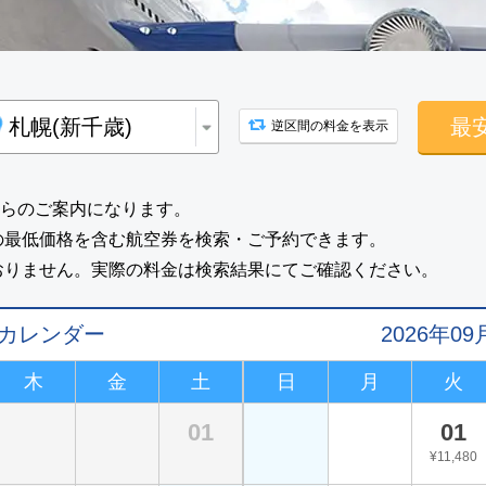
最
逆区間の料金を表示
らのご案内になります。
の最低価格を含む航空券を検索・ご予約できます。
おりません。実際の料金は検索結果にてご確認ください。
値カレンダー
2026年
木
金
土
日
月
火
01
01
¥11,480