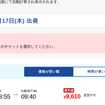
画面にて自動計算され表示されます。
月17日(木)
出発
」のチケットを選択してください。
価格が安い順
時間が遅い
最安値
路
札幌(新千歳)
9,610
8:55
09:40
変更不可
¥