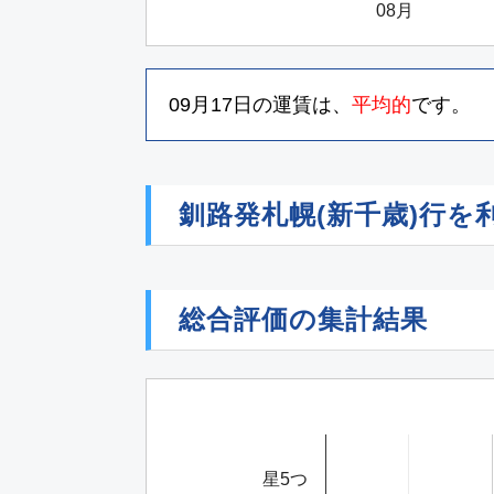
08月
09月17日
の運賃は、
平均的
です。
釧路発札幌(新千歳)行
総合評価の集計結果
星5つ