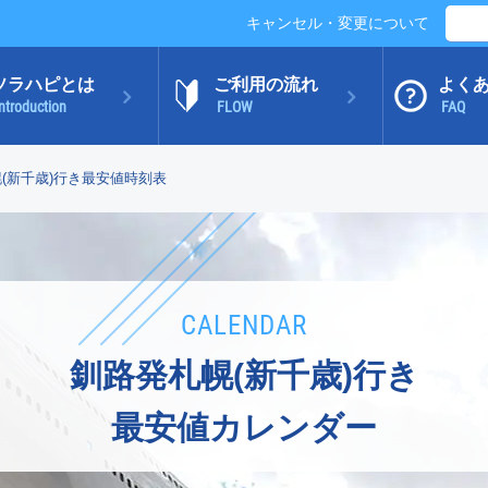
キャンセル・変更について
ソラハピとは
ご利用の流れ
よく
ntroduction
FLOW
FAQ
(新千歳)行き最安値時刻表
CALENDAR
釧路発札幌(新千歳)行き
最安値カレンダー