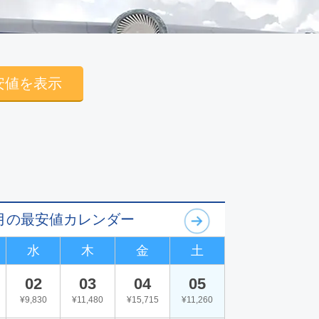
安値を表示
09月の最安値カレンダー
水
木
金
土
02
03
04
05
¥9,830
¥11,480
¥15,715
¥11,260