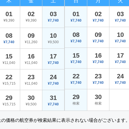
木
金
土
日
月
火
01
02
03
01
02
03
¥9,390
¥9,390
¥7,740
¥7,740
¥7,740
¥7,740
08
09
10
08
09
10
¥7,740
¥7,740
¥7,740
¥7,740
¥11,260
¥9,500
15
16
17
15
16
17
¥7,740
¥7,740
¥7,740
¥11,040
¥11,040
¥7,740
22
23
24
22
23
24
¥7,740
¥7,740
¥7,740
¥15,715
¥11,040
¥7,740
29
30
29
30
31
検索
検索
¥15,715
¥9,500
¥7,740
上の価格の航空券が検索結果に表示されない場合がございます