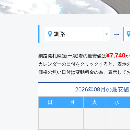
→
¥7,740
釧路発札幌(新千歳)着の最安値は
か
カレンダーの日付をクリックすると、表示
価格の無い日付は変動料金の為、表示して
2026年08月の最安
日
月
火
水