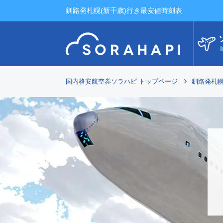
釧路発札幌(新千歳)行き最安値時刻表
I
国内格安航空券ソラハピ トップページ
釧路発札幌