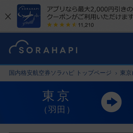
国内格安航空券ソラハピ トップページ
東京
東京
（羽田）