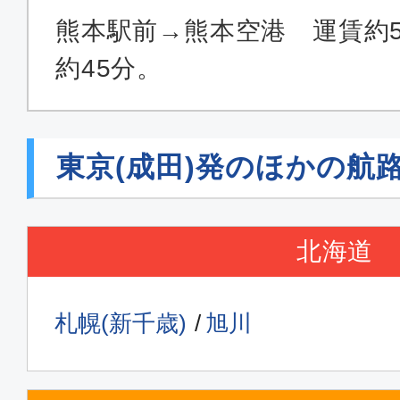
熊本駅前→熊本空港 運賃約5
約45分。
東京(成田)発のほかの航
北海道
札幌(新千歳)
旭川