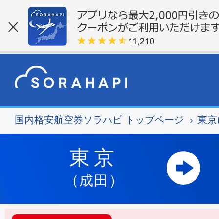
国内格安航空券ソラハピ トップページ
東京
東京
（成田）