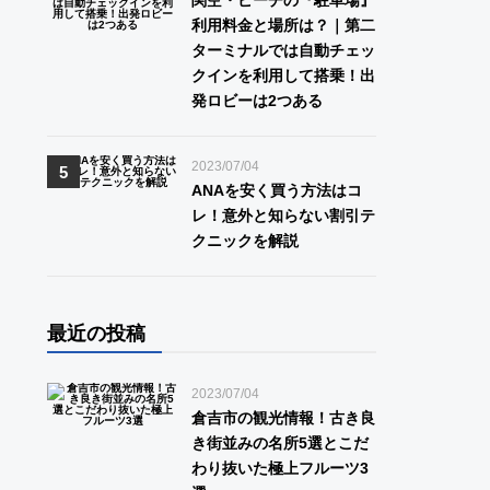
関空・ピーチの『駐車場』
利用料金と場所は？｜第二
ターミナルでは自動チェッ
クインを利用して搭乗！出
発ロビーは2つある
2023/07/04
ANAを安く買う方法はコ
レ！意外と知らない割引テ
クニックを解説
最近の投稿
2023/07/04
倉吉市の観光情報！古き良
き街並みの名所5選とこだ
わり抜いた極上フルーツ3