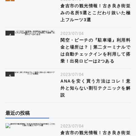
倉吉市の観光情報！古き良き街並
みの名所5選とこだわり抜いた極
上フルーツ3選
2023/07/04
関空・ピーチの『駐車場』利用料
金と場所は？｜第二ターミナルで
は自動チェックインを利用して搭
乗！出発ロビーは2つある
2023/07/04
ANAを安く買う方法はコレ！意
外と知らない割引テクニックを解
説
最近の投稿
2023/07/04
倉吉市の観光情報！古き良き街並