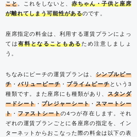
こと
。これをしないと、
赤ちゃん・子供と座席
が離れてしまう可能性がある
のです。
座席指定の料金は、利用する運賃プランによっ
ては
有料となることもある
ため注意しましょ
う。
ちなみにピーチの運賃プランは、
シンプルピー
チ
・
バリューピーチ
・
プライムピーチ
という3
種類です。また座席にも種類があり、
スタンダ
ードシート
・
プレジャーシート
・
スマートシー
ト
・
ファストシート
の4つが存在します。それ
ぞれの運賃プランごとに各座席の指定を、イン
ターネットからおこなった際の料金は以下の表