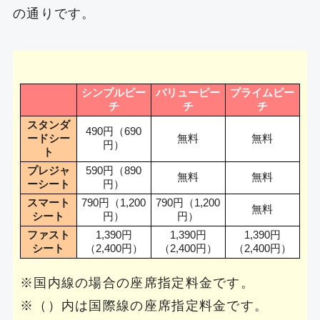
の通りです。
シンプルピー
バリューピー
プライムピー
チ
チ
チ
スタンダ
490円（690
ードシー
無料
無料
円）
ト
プレジャ
590円（890
無料
無料
ーシート
円）
スマート
790円（1,200
790円（1,200
無料
シート
円）
円）
ファスト
1,390円
1,390円
1,390円
シート
（2,400円）
（2,400円）
（2,400円）
※国内線の場合の座席指定料金です。
※（）内は国際線の座席指定料金です。