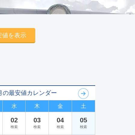
安値を表示
09月の最安値カレンダー
水
木
金
土
02
03
04
05
検索
検索
検索
検索