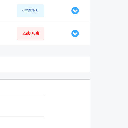
○空席あり
△残り6席