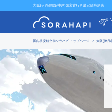
大阪(伊丹/関西/神戸)発宮古行き最安値時刻表
I
国内格安航空券ソラハピ トップページ
大阪(伊丹