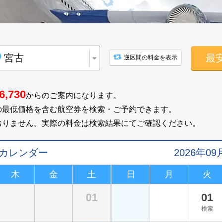
最
逆区間の料金を表示
6,730
からのご案内になります。
の最低価格を含む航空券を検索・ご予約できます。
おりません。実際の料金は検索結果にてご確認ください。
値カレンダー
2026年
木
金
土
日
月
火
01
01
検索