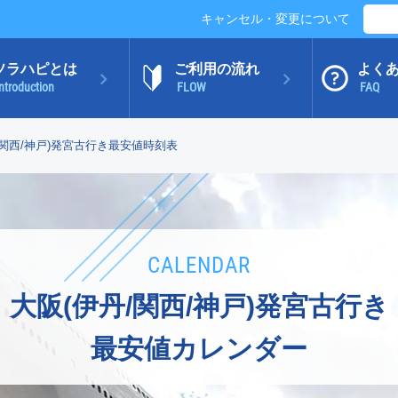
キャンセル・変更について
ソラハピとは
ご利用の流れ
よく
ntroduction
FLOW
FAQ
/関西/神戸)発宮古行き最安値時刻表
CALENDAR
大阪(伊丹/関西/神戸)発宮古行き
最安値カレンダー