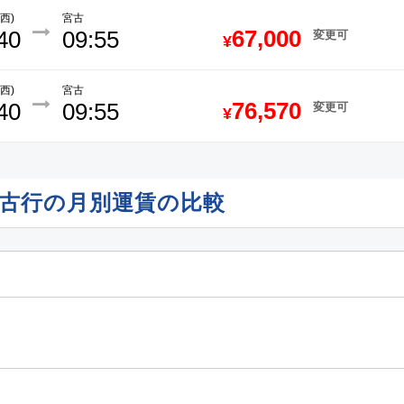
西)
宮古
67,000
40
09:55
変更可
¥
西)
宮古
76,570
40
09:55
変更可
¥
発宮古行の月別運賃の比較