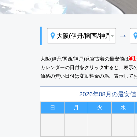
→
¥1
大阪(伊丹/関西/神戸)発宮古着の最安値は
カレンダーの日付をクリックすると、表示
価格の無い日付は変動料金の為、表示して
2026年08月の最安
日
月
火
水