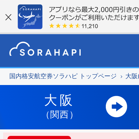
国内格安航空券ソラハピ トップページ
大阪
大阪
（関西）