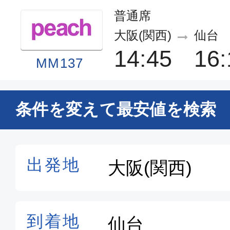
普通席
大阪(関西)
仙台
14:45
16:
MM137
普通席
条件を変えて最安値を検索
大阪(関西)
仙台
17:55
19:
MM141