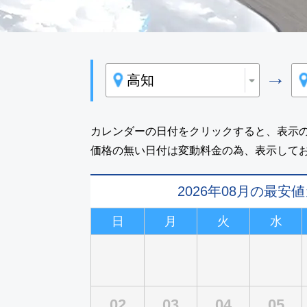
→
カレンダーの日付をクリックすると、表示
価格の無い日付は変動料金の為、表示して
2026年08月の最安
日
月
火
水
02
03
04
05