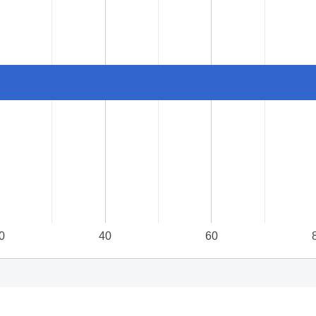
0
40
60