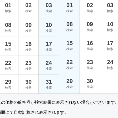
01
02
03
01
02
03
検索
検索
検索
検索
検索
検索
08
09
10
08
09
10
検索
検索
検索
検索
検索
検索
15
16
17
15
16
17
検索
検索
検索
検索
検索
検索
22
23
24
22
23
24
検索
検索
検索
検索
検索
検索
29
30
29
30
31
検索
検索
検索
検索
検索
上の価格の航空券が検索結果に表示されない場合がございます
画面にて自動計算され表示されます。