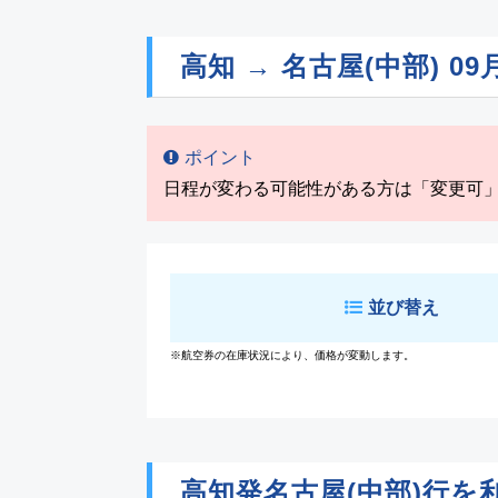
高知 → 名古屋(中部)
09
ポイント
日程が変わる可能性がある方は「変更可
並び替え
※航空券の在庫状況により、価格が変動します。
高知発名古屋(中部)行