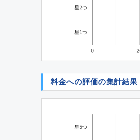
星2つ
星1つ
0
2
料金への評価の集計結果
星5つ