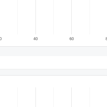
0
40
60