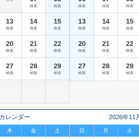
検索
検索
検索
検索
検索
13
14
15
13
14
15
検索
検索
検索
検索
検索
検索
20
21
22
20
21
22
検索
検索
検索
検索
検索
検索
27
28
29
27
28
29
検索
検索
検索
検索
検索
検索
値カレンダー
2026年
木
金
土
日
月
火