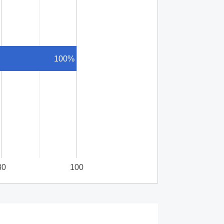
100%
80
100