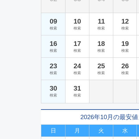
09
10
11
12
検索
検索
検索
検索
16
17
18
19
検索
検索
検索
検索
23
24
25
26
検索
検索
検索
検索
30
31
検索
検索
2026年10月の最安
日
月
火
水