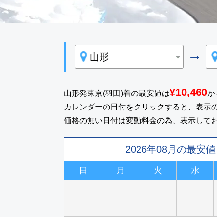
→
¥10,460
山形発東京(羽田)着の最安値は
か
カレンダーの日付をクリックすると、表示
価格の無い日付は変動料金の為、表示して
2026年08月の最安
日
月
火
水