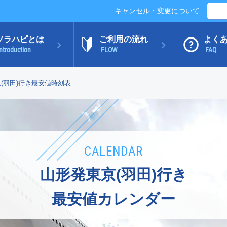
キャンセル・変更について
ソラハピとは
ご利用の流れ
よく
ntroduction
FLOW
FAQ
(羽田)行き最安値時刻表
CALENDAR
山形発東京(羽田)行き
最安値カレンダー