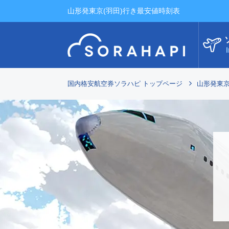
山形発東京(羽田)行き最安値時刻表
I
国内格安航空券ソラハピ トップページ
山形発東京