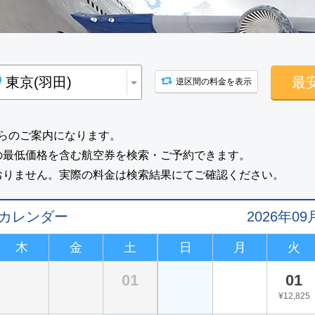
最
逆区間の料金を表示
らのご案内になります。
の最低価格を含む航空券を検索・ご予約できます。
おりません。実際の料金は検索結果にてご確認ください。
値カレンダー
2026年
木
金
土
日
月
火
01
01
¥12,825