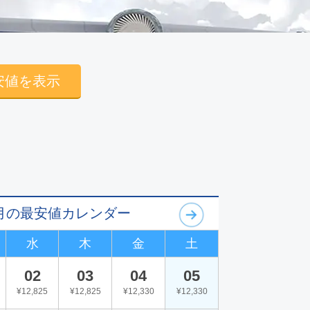
安値を表示
09月の最安値カレンダー
水
木
金
土
02
03
04
05
¥12,825
¥12,825
¥12,330
¥12,330