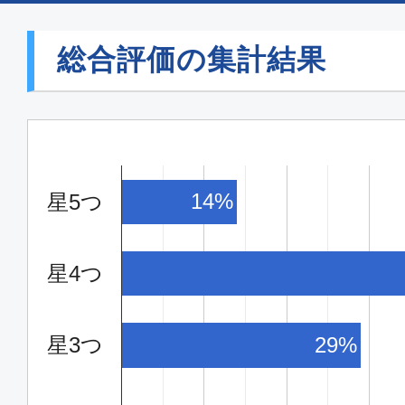
総合評価の集計結果
14%
星5つ
星4つ
星3つ
29%