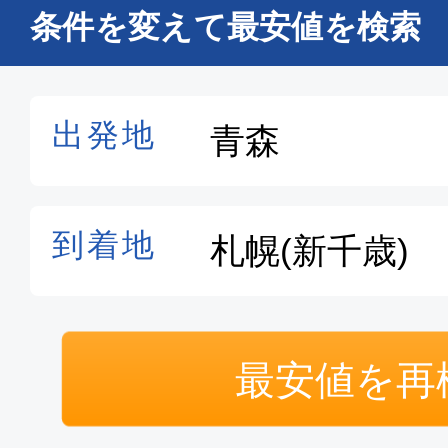
エコノミー
条件を変えて最安値を検索
青森
札幌(新
11:10
12:
ANA1897
最安値を再