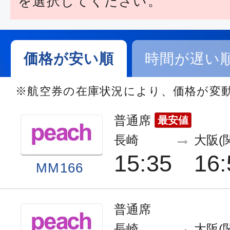
を選択してください。
価格が安い順
時間が遅い
※航空券の在庫状況により、価格が変
普通席
最安値
長崎
大阪(
15:35
16:
MM166
普通席
長崎
大阪(