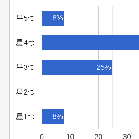
8%
星5つ
星4つ
星3つ
25%
星2つ
8%
星1つ
0
10
20
30